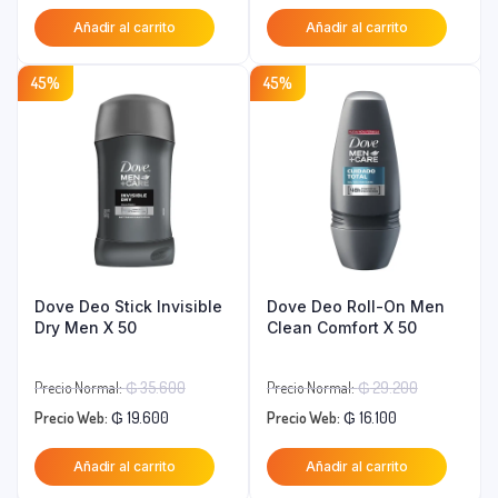
precio
original
precio
original
Añadir al carrito
Añadir al carrito
actual
era:
actual
era:
es:
₲ 61.800.
es:
₲ 19.900.
45%
45%
₲ 49.400.
₲ 15.900.
Dove Deo Stick Invisible
Dove Deo Roll-On Men
Dry Men X 50
Clean Comfort X 50
El
El
Precio Normal:
₲
35.600
Precio Normal:
₲
29.200
El
precio
El
precio
Precio Web:
₲
19.600
Precio Web:
₲
16.100
precio
original
precio
original
Añadir al carrito
Añadir al carrito
actual
era:
actual
era: