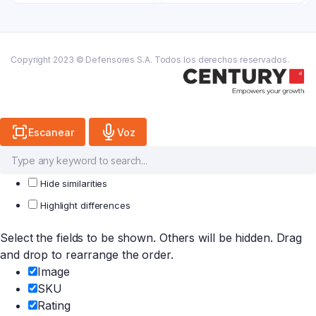
es:
₲ 35.600.
es:
₲ 29.200.
₲ 19.600.
₲ 16.100.
Copyright 2023 © Defensores S.A. Todos los derechos reservados.
Escanear
Voz
Hide similarities
Highlight differences
Select the fields to be shown. Others will be hidden. Drag
and drop to rearrange the order.
Image
SKU
Rating