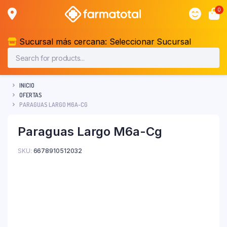
0
Sucursal más cercana:
Seleccionar Sucursal
INICIO
OFERTAS
PARAGUAS LARGO M6A-CG
Paraguas Largo M6a-Cg
SKU:
6678910512032