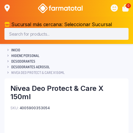
0
Sucursal más cercana:
Seleccionar Sucursal
INICIO
HIGIENE PERSONAL
DESODORANTES
DESODORANTES AEROSOL
NIVEA DEO PROTECT & CARE X 150ML
Nivea Deo Protect & Care X
150ml
SKU:
4005900353054