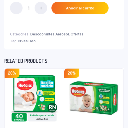
actual
₲ 36.300.
es:
Añadir al carrito
Nivea
₲ 16.300.
Deo
Protect
&
Care
Categories:
Desodorantes Aerosol
,
Ofertas
X
Tag:
Nivea Deo
150ml
quantity
RELATED PRODUCTS
20%
20%