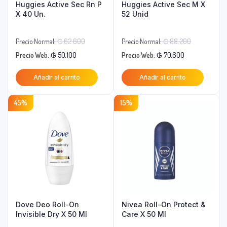
Huggies Active Sec Rn P
Huggies Active Sec M X
X 40 Un.
52 Unid
El
El
Precio Normal:
₲
62.600
Precio Normal:
₲
88.200
El
precio
El
precio
Precio Web:
₲
50.100
Precio Web:
₲
70.600
precio
original
precio
original
Añadir al carrito
Añadir al carrito
actual
era:
actual
era:
es:
₲ 62.600.
es:
₲ 88.200.
45%
15%
₲ 50.100.
₲ 70.600.
Dove Deo Roll-On
Nivea Roll-On Protect &
Invisible Dry X 50 Ml
Care X 50 Ml