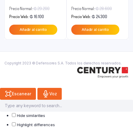
El
El
Precio Normal:
₲
29.200
Precio Normal:
₲
28.600
El
precio
El
precio
Precio Web:
₲
16.100
Precio Web:
₲
24.300
precio
original
precio
original
Añadir al carrito
Añadir al carrito
actual
era:
actual
era:
es:
₲ 29.200.
es:
₲ 28.600.
₲ 16.100.
₲ 24.300.
Copyright 2023 © Defensores S.A. Todos los derechos reservados.
Escanear
Voz
Hide similarities
Highlight differences