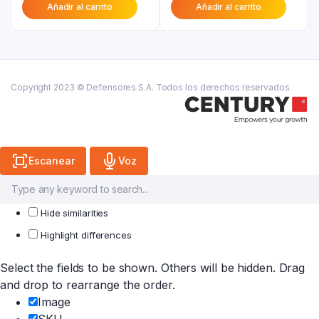
Añadir al carrito
Añadir al carrito
actual
era:
actual
era:
es:
₲ 35.600.
es:
₲ 88.200.
₲ 30.300.
₲ 70.600.
Copyright 2023 © Defensores S.A. Todos los derechos reservados.
Escanear
Voz
Hide similarities
Highlight differences
Select the fields to be shown. Others will be hidden. Drag
and drop to rearrange the order.
Image
SKU