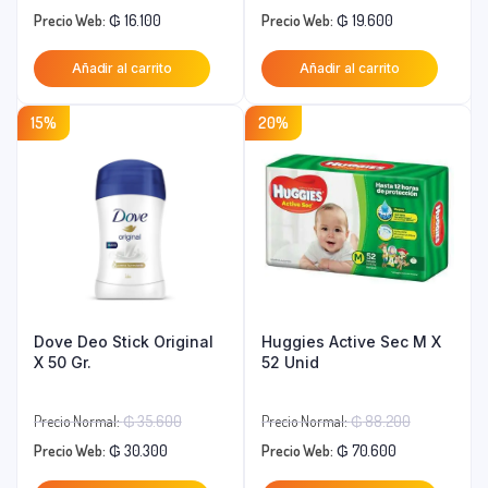
El
precio
El
precio
Precio Web:
₲
16.100
Precio Web:
₲
19.600
precio
original
precio
original
Añadir al carrito
Añadir al carrito
actual
era:
actual
era:
es:
₲ 29.200.
es:
₲ 35.600.
15%
20%
₲ 16.100.
₲ 19.600.
Dove Deo Stick Original
Huggies Active Sec M X
X 50 Gr.
52 Unid
El
El
Precio Normal:
₲
35.600
Precio Normal:
₲
88.200
El
precio
El
precio
Precio Web:
₲
30.300
Precio Web:
₲
70.600
precio
original
precio
original