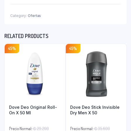
Oral
X
125
Category:
Ofertas
Ml.
quantity
RELATED PRODUCTS
45%
45%
Dove Deo Original Roll-
Dove Deo Stick Invisible
On X 50 Ml
Dry Men X 50
El
El
Precio Normal:
₲
29.200
Precio Normal:
₲
35.600