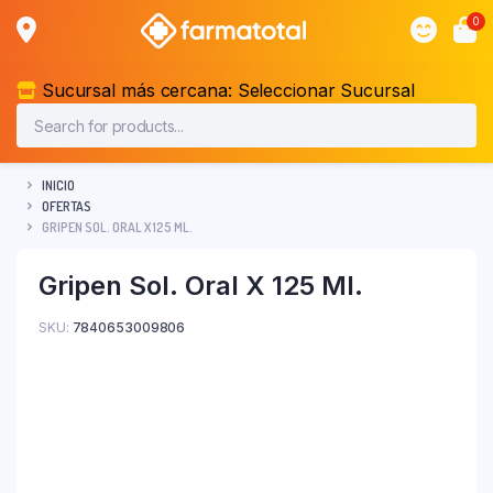
0
Sucursal más cercana:
Seleccionar Sucursal
INICIO
OFERTAS
GRIPEN SOL. ORAL X 125 ML.
Gripen Sol. Oral X 125 Ml.
SKU:
7840653009806