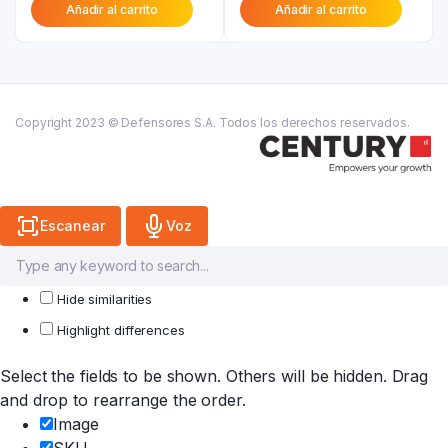
Añadir al carrito
Añadir al carrito
actual
era:
actual
era:
es:
₲ 19.900.
es:
₲ 29.200.
₲ 15.900.
₲ 16.100.
Copyright 2023 © Defensores S.A. Todos los derechos reservados.
Escanear
Voz
Hide similarities
Highlight differences
Select the fields to be shown. Others will be hidden. Drag
and drop to rearrange the order.
Image
SKU