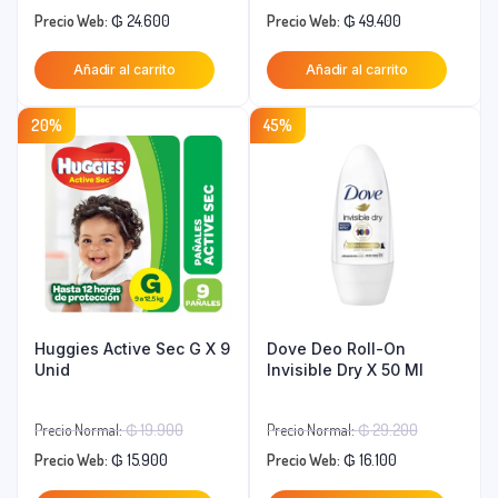
El
precio
El
precio
Precio Web:
₲
24.600
Precio Web:
₲
49.400
precio
original
precio
original
Añadir al carrito
Añadir al carrito
actual
era:
actual
era:
es:
₲ 37.800.
es:
₲ 61.800.
20%
45%
₲ 24.600.
₲ 49.400.
Huggies Active Sec G X 9
Dove Deo Roll-On
Unid
Invisible Dry X 50 Ml
El
El
Precio Normal:
₲
19.900
Precio Normal:
₲
29.200
El
precio
El
precio
Precio Web:
₲
15.900
Precio Web:
₲
16.100
precio
original
precio
original