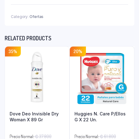
Accesorio
Js-
Bi.F
Category:
Ofertas
quantity
RELATED PRODUCTS
35%
20%
Dove Deo Invisible Dry
Huggies N. Care P/Ellos
Woman X 89 Gr
G X 22 Un.
El
El
Precio Normal:
₲
37.800
Precio Normal:
₲
61.800