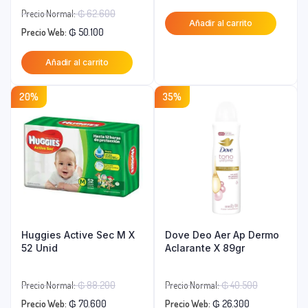
precio
original
El
Precio Normal:
₲
62.600
Añadir al carrito
actual
era:
El
precio
Precio Web:
₲
50.100
es:
₲ 88.200.
precio
original
Añadir al carrito
₲ 70.600.
actual
era:
es:
₲ 62.600.
20%
35%
₲ 50.100.
Huggies Active Sec M X
Dove Deo Aer Ap Dermo
52 Unid
Aclarante X 89gr
El
El
Precio Normal:
₲
88.200
Precio Normal:
₲
40.500
El
precio
El
precio
Precio Web:
₲
70.600
Precio Web:
₲
26.300