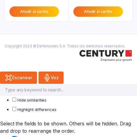
precio
original
precio
original
Añadir al carrito
Añadir al carrito
actual
era:
actual
era:
es:
₲ 88.200.
es:
₲ 40.500.
₲ 70.600.
₲ 26.300.
Copyright 2023 © Defensores S.A. Todos los derechos reservados.
Escanear
Voz
Hide similarities
Highlight differences
Select the fields to be shown. Others will be hidden. Drag
and drop to rearrange the order.