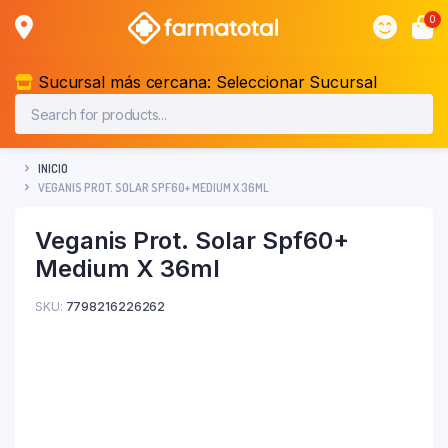
0
Sucursal más cercana:
Seleccionar Sucursal
INICIO
VEGANIS PROT. SOLAR SPF60+ MEDIUM X 36ML
Veganis Prot. Solar Spf60+
Medium X 36ml
SKU:
7798216226262