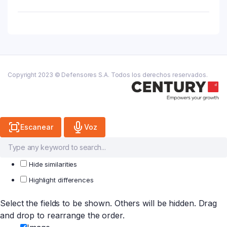
Solar
Spf60+
Medium
X
36ml
quantity
Copyright 2023 © Defensores S.A. Todos los derechos reservados.
Escanear
Voz
Hide similarities
Highlight differences
Select the fields to be shown. Others will be hidden. Drag
and drop to rearrange the order.