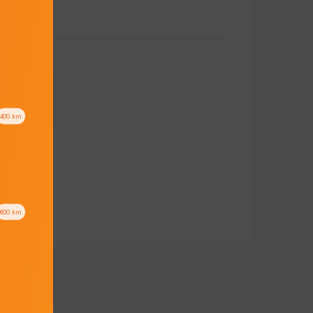
400
km
600
km