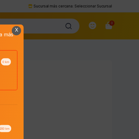
Sucursal más cercana:
Seleccionar Sucursal
0
X
da más
0
km
200
km
to