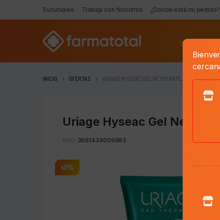
Sucursales
Trabaja con Nosotros
¿Donde está mi pedido?
Categorí
Bienven
cercan
INICIO
OFERTAS
URIAGE HYSEAC GEL NETOYANTE A-I X 150 ML
Uriage Hyseac Gel Netoyant
SKU:
3661434009983
40%