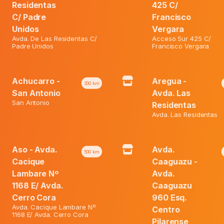
₲ 94.200.
Residentas
425 C/
Hyseac
C/ Padre
Francisco
Gel
Unidos
Vergara
Netoyante
A-
Avda. De Las Residentas C/
Acceso Sur 425 C/
Padre Unidos
Francisco Vergara
Category:
Ofertas
I
X
150
Ml
Achucarro -
Aregua -
300
km
quantity
San Antonio
Avda. Las
San Antonio
Residentas
Avda. Las Residentas
Aso - Avda.
Avda.
500
km
Cacique
Caaguazu -
Lambare Nº
Avda.
1168 E/ Avda.
Caaguazu
Cerro Cora
960 Esq.
Avda. Cacique Lambare Nº
Centro
1168 E/ Avda. Cerro Cora
Pilarense