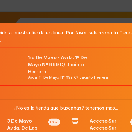
as
ido a nuestra tienda en linea. Por favor selecciona tu Tien
a.
1ro De Mayo - Avda. 1º De
Mayo Nº 999 C/ Jacinto
Herrera
e A-I X 150 Ml
Avda. 1º De Mayo Nº 999 C/ Jacinto Herrera
El
Precio Normal:
₲
157.000
precio
El
¿No es la tienda que buscabas? tenemos mas...
Precio Web:
₲
94.200
original
precio
era:
actual
3 De Mayo -
Acceso Sur -
100
km
₲ 157.000.
es:
Avda. De Las
Acceso Sur
Añadir al carri
Uriage