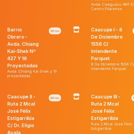
Avda. Caaguazu 960 Es
20%
Centro Pilarense
Barrio
Caacupe I - 8
700
km
Obrero -
De Diciembre
Avda. Chiang
1556 C/
Kai-Shek Nº
Intendente
427 Y 16
Parquet
8 De Diciembre 1556 C
Proyectadas
Intendente Parquet
Avda. Chiang Kai Shek y 16
proyectadas
eo Stick Invisible Dry Men X
Huggies Pack 1,2 Y Arr Unisex G
Caacupe II -
Caacupe III -
56.
900
km
Ruta 2 Mcal
Ruta 2 Mcal
José Félix
José Félix
El
El
ormal:
₲
35.600
Precio Normal:
₲
169.200
Estigarribia
Estigarribia
El
precio
El
precio
Web:
₲
19.600
Precio Web:
₲
135.400
Ruta 2 Mcal José Félix
C/ Dr. Eligio
precio
original
precio
original
Estigarribia
Ayala