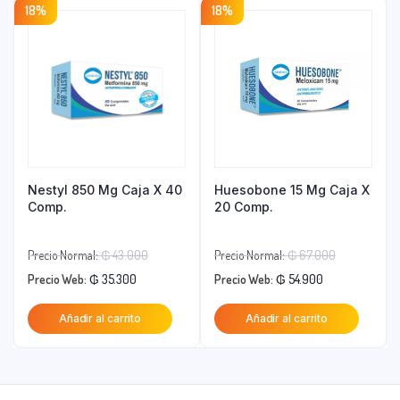
18%
18%
₲ 13.900.
₲ 7.900.
Nestyl 850 Mg Caja X 40
Huesobone 15 Mg Caja X
Comp.
20 Comp.
El
El
Precio Normal:
₲
43.000
Precio Normal:
₲
67.000
El
precio
El
precio
Precio Web:
₲
35.300
Precio Web:
₲
54.900
precio
original
precio
original
Añadir al carrito
Añadir al carrito
actual
era:
actual
era:
es:
₲ 43.000.
es:
₲ 67.000.
₲ 35.300.
₲ 54.900.