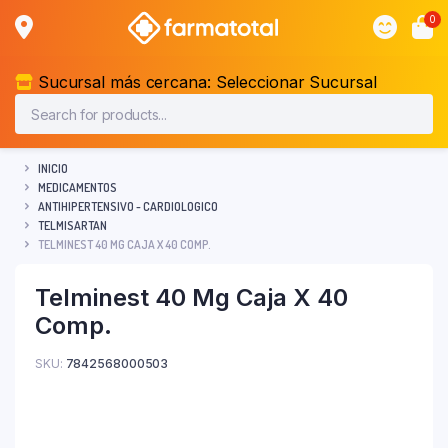
0
Sucursal más cercana:
Seleccionar Sucursal
INICIO
MEDICAMENTOS
ANTIHIPERTENSIVO - CARDIOLOGICO
TELMISARTAN
TELMINEST 40 MG CAJA X 40 COMP.
Telminest 40 Mg Caja X 40
Comp.
SKU:
7842568000503