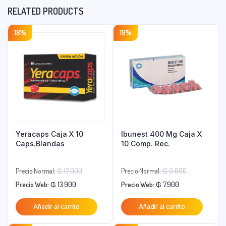
RELATED PRODUCTS
18%
18%
Yeracaps Caja X 10
Ibunest 400 Mg Caja X
Caps.Blandas
10 Comp. Rec.
El
El
Precio Normal:
₲
17.000
Precio Normal:
₲
9.600
El
precio
El
precio
Precio Web:
₲
13.900
Precio Web:
₲
7.900
precio
original
precio
original
Añadir al carrito
Añadir al carrito
actual
era:
actual
era:
es:
₲ 17.000.
es:
₲ 9.600.