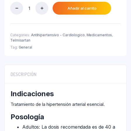
actual
₲ 112.300.
es:
Añadir al carrito
Telminest
₲ 92.100.
40
Mg
Caja
X
Categories:
Antihipertensivo - Cardiologico
,
Medicamentos
,
40
Telmisartan
Comp.
Tag:
General
quantity
DESCRIPCIÓN
Indicaciones
Tratamiento de la hipertensión arterial esencial.
Posología
Adultos: La dosis recomendada es de 40 a