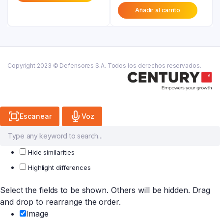
precio
original
es:
₲ 19.900.
Añadir al carrito
actual
era:
₲ 15.900.
es:
₲ 48.100.
₲ 38.500.
Copyright 2023 © Defensores S.A. Todos los derechos reservados.
Escanear
Voz
Hide similarities
Highlight differences
Select the fields to be shown. Others will be hidden. Drag
and drop to rearrange the order.
Image