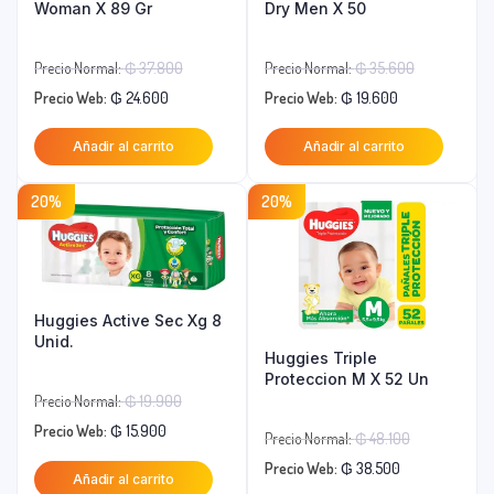
Woman X 89 Gr
Dry Men X 50
El
El
Precio Normal:
₲
37.800
Precio Normal:
₲
35.600
El
precio
El
precio
Precio Web:
₲
24.600
Precio Web:
₲
19.600
precio
original
precio
original
Añadir al carrito
Añadir al carrito
actual
era:
actual
era:
es:
₲ 37.800.
es:
₲ 35.600.
20%
20%
₲ 24.600.
₲ 19.600.
Huggies Active Sec Xg 8
Unid.
Huggies Triple
Proteccion M X 52 Un
El
Precio Normal:
₲
19.900
El
precio
Precio Web:
₲
15.900
El
Precio Normal:
₲
48.100
precio
original
El
precio
Precio Web:
₲
38.500
Añadir al carrito
actual
era: