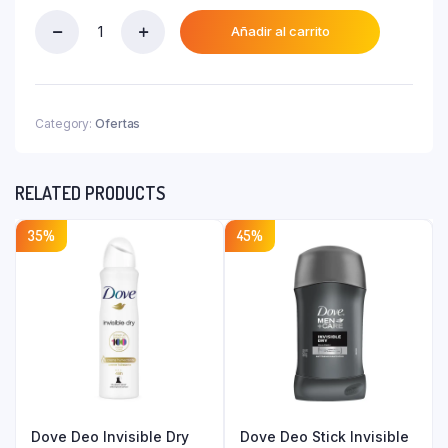
era:
actual
₲ 3.400.
es:
Añadir al carrito
Tapsin
₲ 2.900.
Plus
Noche
Sobre
X
Category:
Ofertas
5
Gr.
quantity
RELATED PRODUCTS
35%
45%
Dove Deo Invisible Dry
Dove Deo Stick Invisible