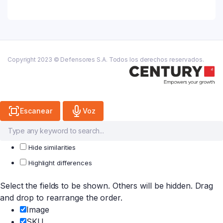
Susp.
X
100
Ml.
quantity
Copyright 2023 © Defensores S.A. Todos los derechos reservados.
Escanear
Voz
Hide similarities
Highlight differences
Select the fields to be shown. Others will be hidden. Drag
and drop to rearrange the order.
Image
SKU