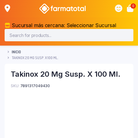
0
Sucursal más cercana:
Seleccionar Sucursal
INICIO
TAKINOX 20 MG SUSP. X 100 ML.
Takinox 20 Mg Susp. X 100 Ml.
SKU:
7891317049430