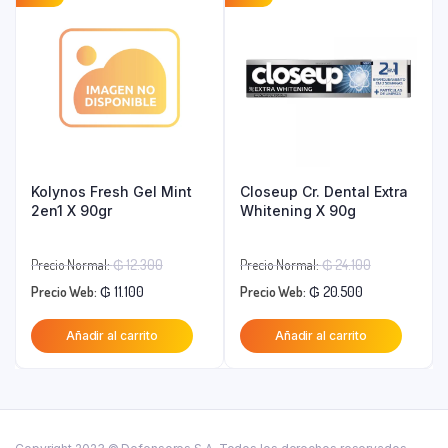
₲ 21.400.
₲ 53.500.
Kolynos Fresh Gel Mint
Closeup Cr. Dental Extra
2en1 X 90gr
Whitening X 90g
El
El
Precio Normal:
₲
12.300
Precio Normal:
₲
24.100
El
precio
El
precio
Precio Web:
₲
11.100
Precio Web:
₲
20.500
precio
original
precio
original
Añadir al carrito
Añadir al carrito
actual
era:
actual
era:
es:
₲ 12.300.
es:
₲ 24.100.
₲ 11.100.
₲ 20.500.