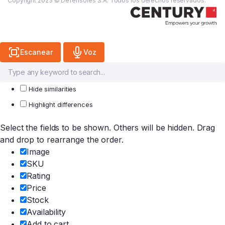
Copyright 2023 © Defensores S.A. Todos los derechos reservados.
Escanear
Voz
Hide similarities
Highlight differences
Select the fields to be shown. Others will be hidden. Drag
and drop to rearrange the order.
Image
SKU
Rating
Price
Stock
Availability
Add to cart