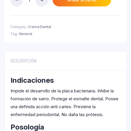
Squam
₲ 30.000.
Crema
Tubo
X
80
Category:
Crema Dental
G.
Tag:
General
quantity
DESCRIPCIÓN
Indicaciones
Impide el desarrollo de la placa bacteriana. Inhibe la
formación de sarro. Protege el esmalte dental. Posee
una definida acción anti caries. Previene la
enfermedad periodontal. No daña las prótesis.
Posología