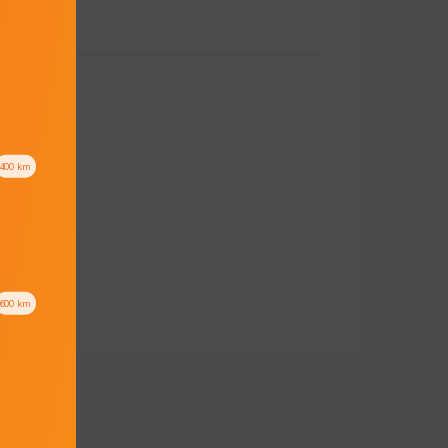
400
km
600
km