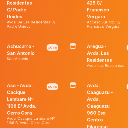
₲ 100.100.
Residentas
425 C/
Fit
C/ Padre
Francisco
La
Unidos
Vergara
Esperanza
X
Avda. De Las Residentas C/
Acceso Sur 425 C/
Padre Unidos
Francisco Vergara
Category:
Ofertas
60
Caps.
quantity
Achucarro -
Aregua -
300
km
San Antonio
Avda. Las
San Antonio
Residentas
Avda. Las Residentas
Aso - Avda.
Avda.
500
km
Cacique
Caaguazu -
Lambare Nº
Avda.
1168 E/ Avda.
Caaguazu
Cerro Cora
960 Esq.
Avda. Cacique Lambare Nº
Centro
1168 E/ Avda. Cerro Cora
Pilarense