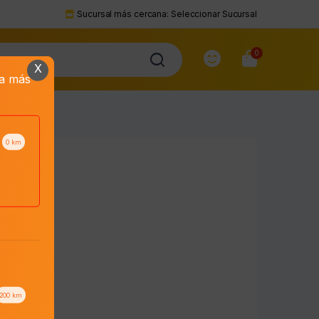
Sucursal más cercana:
Seleccionar Sucursal
0
X
da más
0
km
200
km
to