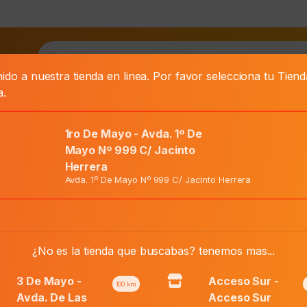
as
ido a nuestra tienda en linea. Por favor selecciona tu Tien
a.
1ro De Mayo - Avda. 1º De
Mayo Nº 999 C/ Jacinto
Herrera
X 60 Caps.
Avda. 1º De Mayo Nº 999 C/ Jacinto Herrera
El
Precio Normal:
₲
119.200
precio
El
¿No es la tienda que buscabas? tenemos mas...
Precio Web:
₲
100.100
original
precio
era:
actual
3 De Mayo -
Acceso Sur -
100
km
₲ 119.200.
es:
Avda. De Las
Acceso Sur
Añadir al carri
Spirulina