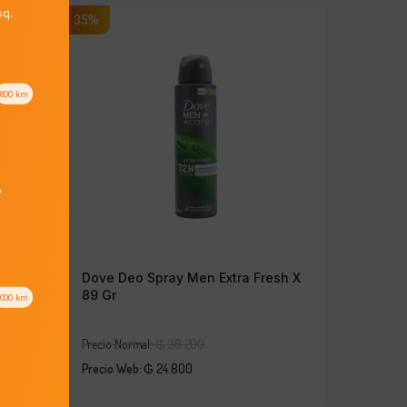
q.
35%
800
km
/
nid
Dove Deo Spray Men Extra Fresh X
89 Gr
1000
km
El
Precio Normal:
₲
38.200
El
precio
Precio Web:
₲
24.800
precio
original