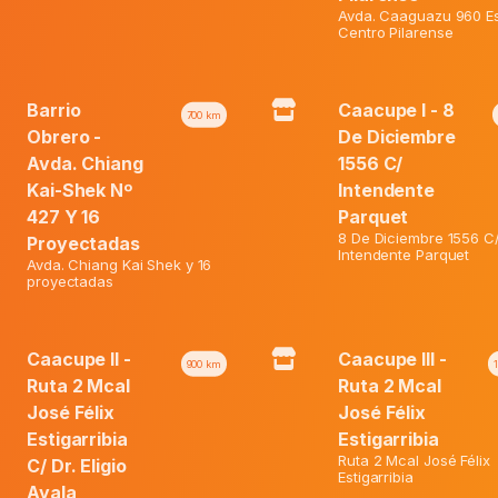
Avda. Caaguazu 960 Es
20%
Centro Pilarense
Barrio
Caacupe I - 8
700
km
Obrero -
De Diciembre
Avda. Chiang
1556 C/
Kai-Shek Nº
Intendente
427 Y 16
Parquet
8 De Diciembre 1556 C
Proyectadas
Intendente Parquet
Avda. Chiang Kai Shek y 16
proyectadas
s N. Care P/Ellos G X 22 Un.
Huggies Active Sec M X 52 U
Caacupe II -
Caacupe III -
900
km
Ruta 2 Mcal
Ruta 2 Mcal
José Félix
José Félix
El
El
ormal:
₲
61.800
Precio Normal:
₲
88.200
Estigarribia
Estigarribia
El
precio
El
precio
Web:
₲
49.400
Precio Web:
₲
70.600
Ruta 2 Mcal José Félix
C/ Dr. Eligio
precio
original
precio
original
Estigarribia
Ayala