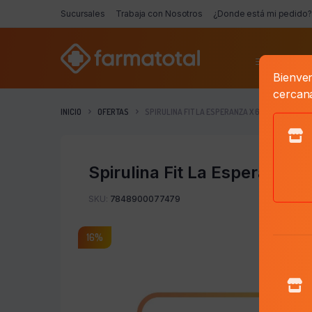
Sucursales
Trabaja con Nosotros
¿Donde está mi pedido?
Categorí
Bienven
cercan
INICIO
OFERTAS
SPIRULINA FIT LA ESPERANZA X 60 CAPS.
Spirulina Fit La Esperanza 
SKU:
7848900077479
16%