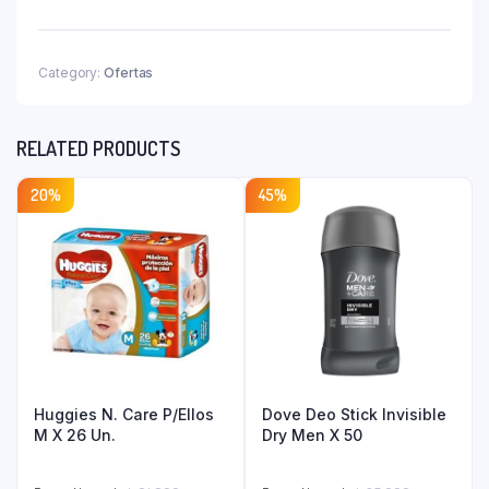
Madagascar
Centella
Travel
Kit
Category:
Ofertas
quantity
RELATED PRODUCTS
20%
45%
Huggies N. Care P/Ellos
Dove Deo Stick Invisible
M X 26 Un.
Dry Men X 50