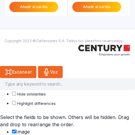
precio
original
precio
original
Añadir al carrito
Añadir al carrito
actual
era:
actual
era:
es:
₲ 29.200.
es:
₲ 88.200.
₲ 16.100.
₲ 70.600.
Copyright 2023 © Defensores S.A. Todos los derechos reservados.
Escanear
Voz
Hide similarities
Highlight differences
Select the fields to be shown. Others will be hidden. Drag
and drop to rearrange the order.
Image