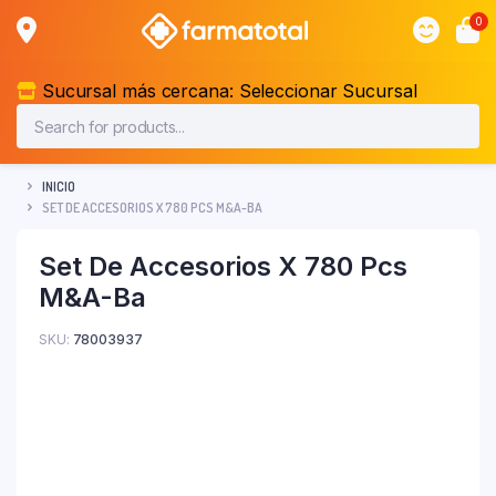
0
Sucursal más cercana:
Seleccionar Sucursal
INICIO
SET DE ACCESORIOS X 780 PCS M&A-BA
Set De Accesorios X 780 Pcs
M&A-Ba
SKU:
78003937