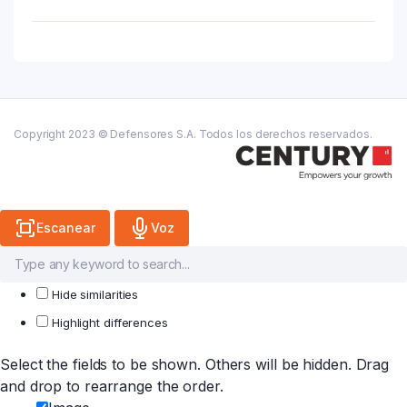
Accesorios
X
780
Pcs
M&A-
Ba
quantity
Copyright 2023 © Defensores S.A. Todos los derechos reservados.
Escanear
Voz
Hide similarities
Highlight differences
Select the fields to be shown. Others will be hidden. Drag
and drop to rearrange the order.