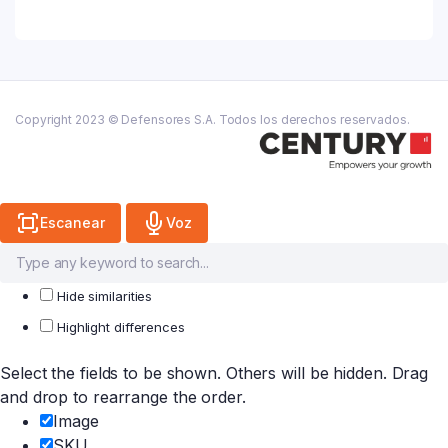
X
250
Ml
quantity
Copyright 2023 © Defensores S.A. Todos los derechos reservados.
Escanear
Voz
Hide similarities
Highlight differences
Select the fields to be shown. Others will be hidden. Drag
and drop to rearrange the order.
Image
SKU