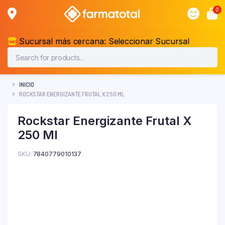
0
Sucursal más cercana:
Seleccionar Sucursal
INICIO
ROCKSTAR ENERGIZANTE FRUTAL X 250 ML
Rockstar Energizante Frutal X
250 Ml
SKU:
7840779010137