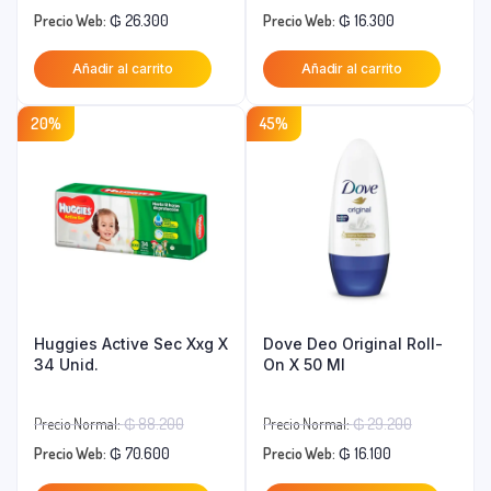
El
precio
El
precio
Precio Web:
₲
26.300
Precio Web:
₲
16.300
precio
original
precio
original
Añadir al carrito
Añadir al carrito
actual
era:
actual
era:
es:
₲ 40.500.
es:
₲ 36.300.
20%
45%
₲ 26.300.
₲ 16.300.
Huggies Active Sec Xxg X
Dove Deo Original Roll-
34 Unid.
On X 50 Ml
El
El
Precio Normal:
₲
88.200
Precio Normal:
₲
29.200
El
precio
El
precio
Precio Web:
₲
70.600
Precio Web:
₲
16.100
precio
original
precio
original