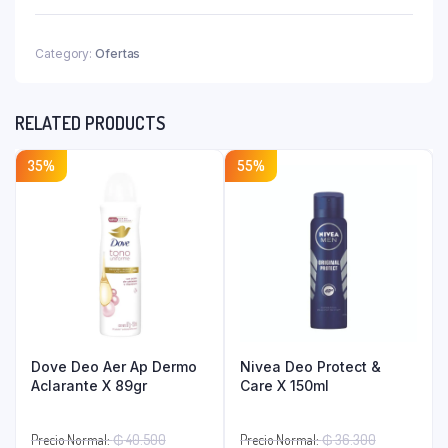
Mg
Caja
X
Category:
Ofertas
40
Comp.
quantity
RELATED PRODUCTS
35%
55%
Dove Deo Aer Ap Dermo
Nivea Deo Protect &
Aclarante X 89gr
Care X 150ml
El
El
Precio Normal:
₲
40.500
Precio Normal:
₲
36.300