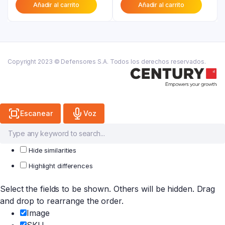
Añadir al carrito
Añadir al carrito
actual
era:
actual
era:
es:
₲ 88.200.
es:
₲ 29.200.
₲ 70.600.
₲ 16.100.
Copyright 2023 © Defensores S.A. Todos los derechos reservados.
Escanear
Voz
Hide similarities
Highlight differences
Select the fields to be shown. Others will be hidden. Drag
and drop to rearrange the order.
Image
SKU