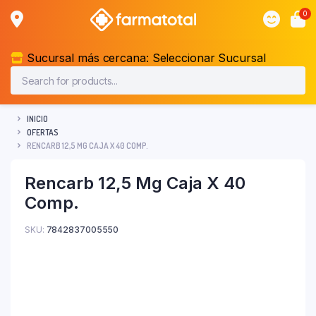
0
Sucursal más cercana:
Seleccionar Sucursal
INICIO
OFERTAS
RENCARB 12,5 MG CAJA X 40 COMP.
Rencarb 12,5 Mg Caja X 40
Comp.
SKU:
7842837005550