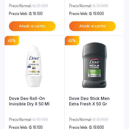
El
El
Precio Normal:
₲
29.200
Precio Normal:
₲
35.600
El
precio
El
precio
Precio Web:
₲
16.100
Precio Web:
₲
19.600
precio
original
precio
original
Añadir al carrito
Añadir al carrito
actual
era:
actual
era:
es:
₲ 29.200.
es:
₲ 35.600.
45%
45%
₲ 16.100.
₲ 19.600.
Dove Deo Roll-On
Dove Deo Stick Men
Invisible Dry X 50 Ml
Extra Fresh X 50 Gr
El
El
Precio Normal:
₲
29.200
Precio Normal:
₲
35.600
El
precio
El
precio
Precio Web:
₲
16.100
Precio Web:
₲
19.600