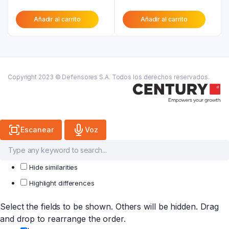
precio
original
precio
original
Añadir al carrito
Añadir al carrito
actual
era:
actual
era:
es:
₲ 29.200.
es:
₲ 35.600.
₲ 16.100.
₲ 19.600.
Copyright 2023 © Defensores S.A. Todos los derechos reservados.
Escanear
Voz
Hide similarities
Highlight differences
Select the fields to be shown. Others will be hidden. Drag
and drop to rearrange the order.