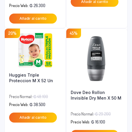
Añadir al carrito
actual
era:
El
precio
Precio Web:
₲
26.300
es:
₲ 88.200.
precio
original
Añadir al carrito
₲ 70.600.
actual
era:
es:
₲ 40.500.
20%
45%
₲ 26.300.
Huggies Triple
Proteccion M X 52 Un
Dove Deo Rollon
El
Precio Normal:
₲
48.100
Invisible Dry Men X 50 M
El
precio
Precio Web:
₲
38.500
precio
original
El
Precio Normal:
₲
29.200
Añadir al carrito
actual
era:
El
precio
Precio Web:
₲
16.100
es:
₲ 48.100.
precio
original