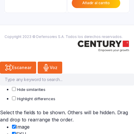
₲ 38.500.
Añadir al carrito
actual
era:
es:
₲ 29.200.
₲ 16.100.
Copyright 2023 © Defensores S.A. Todos los derechos reservados.
Escanear
Voz
Hide similarities
Highlight differences
Select the fields to be shown. Others will be hidden. Drag
and drop to rearrange the order.
Image
SKU