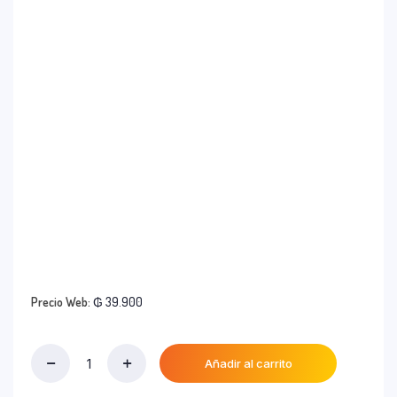
Precio Web:
₲
39.900
Añadir al carrito
Remera
Inf.