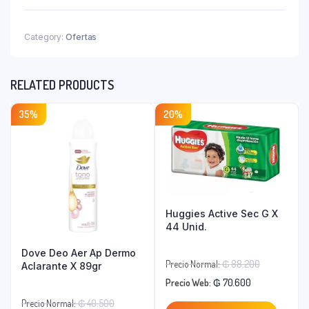
Paraguay
T.2
150
Category:
Ofertas
puntos
+
Gs.39.900
RELATED PRODUCTS
quantity
35%
20%
Huggies Active Sec G X
44 Unid.
Dove Deo Aer Ap Dermo
El
Precio Normal:
₲
88.200
Aclarante X 89gr
El
precio
Precio Web:
₲
70.600
precio
original
El
Precio Normal:
₲
40.500