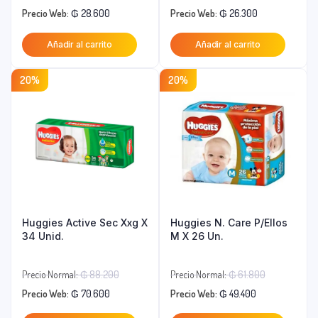
El
precio
El
precio
Precio Web:
₲
28.600
Precio Web:
₲
26.300
precio
original
precio
original
Añadir al carrito
Añadir al carrito
actual
era:
actual
era:
es:
₲ 33.700.
es:
₲ 40.500.
20%
20%
₲ 28.600.
₲ 26.300.
Huggies Active Sec Xxg X
Huggies N. Care P/Ellos
34 Unid.
M X 26 Un.
El
El
Precio Normal:
₲
88.200
Precio Normal:
₲
61.800
El
precio
El
precio
Precio Web:
₲
70.600
Precio Web:
₲
49.400
precio
original
precio
original