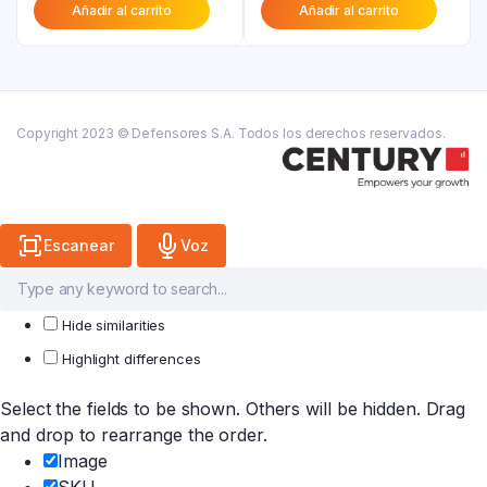
Añadir al carrito
Añadir al carrito
actual
era:
actual
era:
es:
₲ 88.200.
es:
₲ 61.800.
₲ 70.600.
₲ 49.400.
Copyright 2023 © Defensores S.A. Todos los derechos reservados.
Escanear
Voz
Hide similarities
Highlight differences
Select the fields to be shown. Others will be hidden. Drag
and drop to rearrange the order.
Image
SKU