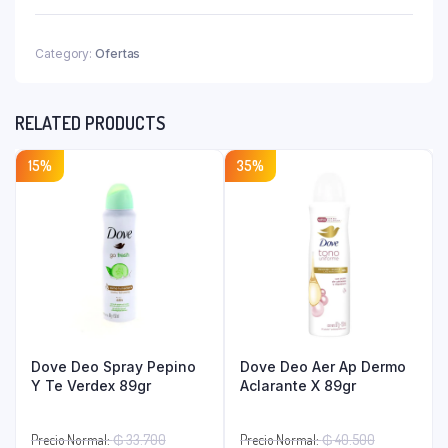
X
60
Caps
Category:
Ofertas
quantity
RELATED PRODUCTS
15%
35%
Dove Deo Spray Pepino
Dove Deo Aer Ap Dermo
Y Te Verdex 89gr
Aclarante X 89gr
El
El
Precio Normal:
₲
33.700
Precio Normal:
₲
40.500