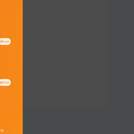
400
km
600
km
q.