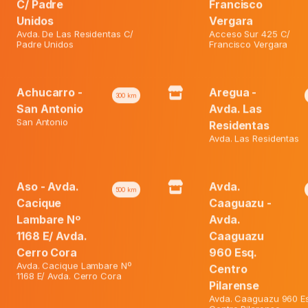
₲ 33.800.
C/ Padre
Francisco
Asatex
Unidos
Vergara
M&A-
Avda. De Las Residentas C/
Acceso Sur 425 C/
Cd
Padre Unidos
Francisco Vergara
quantity
Achucarro -
Aregua -
300
km
San Antonio
Avda. Las
San Antonio
Residentas
Avda. Las Residentas
Aso - Avda.
Avda.
500
km
Cacique
Caaguazu -
Lambare Nº
Avda.
1168 E/ Avda.
Caaguazu
Cerro Cora
960 Esq.
Avda. Cacique Lambare Nº
Centro
1168 E/ Avda. Cerro Cora
Pilarense
Avda. Caaguazu 960 Es