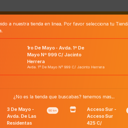
ido a nuestra tienda en linea. Por favor selecciona tu Tien
as
a.
1ro De Mayo - Avda. 1º De
Mayo Nº 999 C/ Jacinto
Herrera
Avda. 1º De Mayo Nº 999 C/ Jacinto Herrera
El
¿No es la tienda que buscabas? tenemos mas...
Precio Normal:
₲
48.300
precio
El
Precio Web:
₲
33.800
original
precio
3 De Mayo -
Acceso Sur -
100
km
era:
actual
Avda. De Las
Acceso Sur
₲ 48.300.
es:
Residentas
425 C/
Añadir al carri
Paraguas