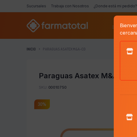
Sucursales
Trabaja con Nosotros
¿Donde está mi pedido?
Bienven
Categorí
cercan
INICIO
PARAGUAS ASATEX M&A-CD
Paraguas Asatex M&A-Cd
SKU:
00010750
30%