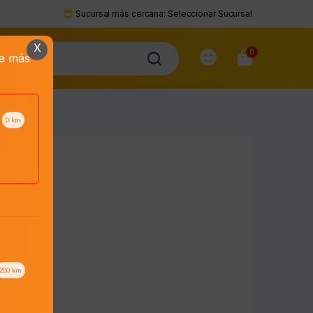
Sucursal más cercana:
Seleccionar Sucursal
X
0
da más
0
km
200
km
to