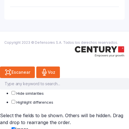
Peinar
Biotinamina
B3
X
175m
quantity
Copyright 2023 © Defensores S.A. Todos los derechos reservados.
Escanear
Voz
Hide similarities
Highlight differences
Select the fields to be shown. Others will be hidden. Drag
and drop to rearrange the order.