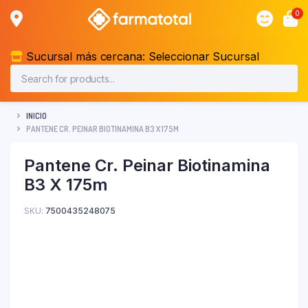
0
Sucursal más cercana:
Seleccionar Sucursal
INICIO
PANTENE CR. PEINAR BIOTINAMINA B3 X 175M
Pantene Cr. Peinar Biotinamina
B3 X 175m
SKU:
7500435248075