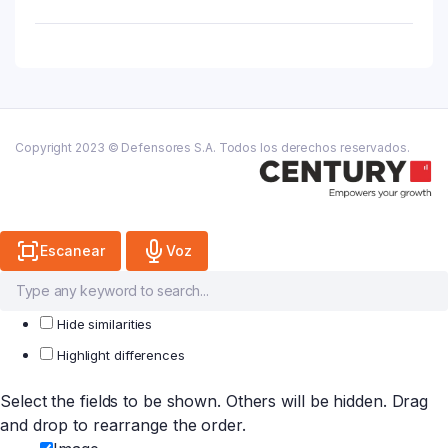
Dental
Ext.
Fino
X
50
Mt
quantity
Copyright 2023 © Defensores S.A. Todos los derechos reservados.
Escanear
Voz
Hide similarities
Highlight differences
Select the fields to be shown. Others will be hidden. Drag
and drop to rearrange the order.