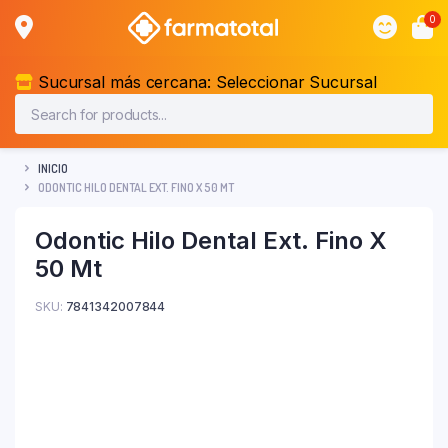
0
Sucursal más cercana:
Seleccionar Sucursal
INICIO
ODONTIC HILO DENTAL EXT. FINO X 50 MT
Odontic Hilo Dental Ext. Fino X
50 Mt
SKU:
7841342007844