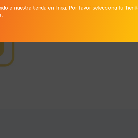
₲ 11.300.
Cep.
ido a nuestra tienda en linea. Por favor selecciona tu Tien
Dental
a.
Perfect
Medio
X
2
quantity