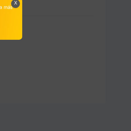
X
da más