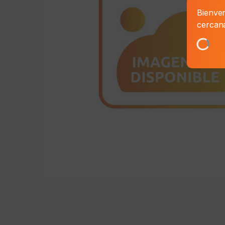
Bienven
cercan