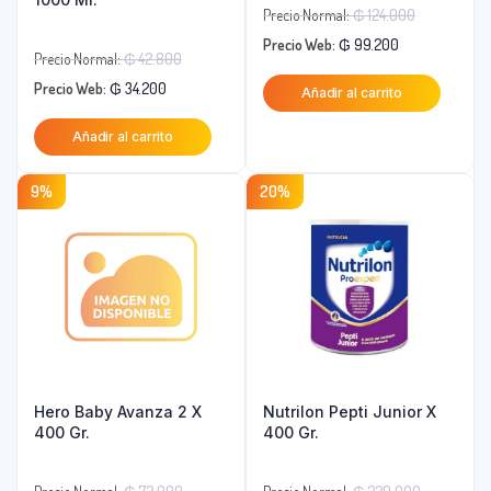
El
Precio Normal:
₲
124.000
El
precio
Precio Web:
₲
99.200
El
Precio Normal:
₲
42.800
precio
original
El
precio
Precio Web:
₲
34.200
Añadir al carrito
actual
era:
precio
original
es:
₲ 124.000
Añadir al carrito
actual
era:
₲ 99.200.
es:
₲ 42.800.
9%
20%
₲ 34.200.
Hero Baby Avanza 2 X
Nutrilon Pepti Junior X
400 Gr.
400 Gr.
El
El