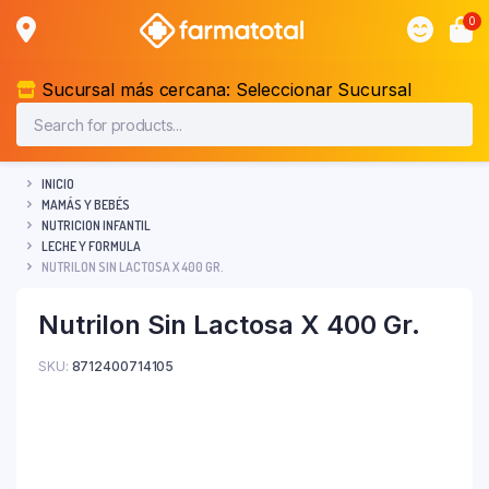
0
Sucursal más cercana:
Seleccionar Sucursal
INICIO
MAMÁS Y BEBÉS
NUTRICION INFANTIL
LECHE Y FORMULA
NUTRILON SIN LACTOSA X 400 GR.
Nutrilon Sin Lactosa X 400 Gr.
SKU:
8712400714105