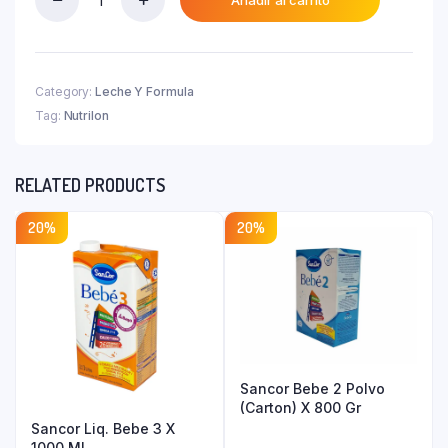
Nutrilon
₲ 140.800.
Sin
Lactosa
X
400
Category:
Leche Y Formula
Gr.
Tag:
Nutrilon
quantity
RELATED PRODUCTS
20%
20%
Sancor Bebe 2 Polvo
(Carton) X 800 Gr
Sancor Liq. Bebe 3 X
1000 Ml.