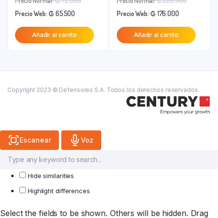
Precio Normal:
₲
72.000
Precio Normal:
₲
220.000
El
precio
El
precio
Precio Web:
₲
65.500
Precio Web:
₲
176.000
precio
original
precio
original
Añadir al carrito
Añadir al carrito
actual
era:
actual
era:
es:
₲ 72.000.
es:
₲ 220.00
₲ 65.500.
₲ 176.000.
Copyright 2023 © Defensores S.A. Todos los derechos reservados.
Escanear
Voz
Hide similarities
Highlight differences
Select the fields to be shown. Others will be hidden. Drag