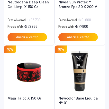
Neutrogena Deep Clean
Nivea Sun Protec Y
Gel Limp. X 150 Gr
Bronze Fps 30 X 200 M
El
El
Precio Normal:
₲
85.700
Precio Normal:
₲
91.600
El
precio
El
precio
Precio Web:
₲
72.800
Precio Web:
₲
77.900
precio
original
precio
original
Añadir al carrito
Añadir al carrito
actual
era:
actual
era:
es:
₲ 85.700.
es:
₲ 91.600.
40%
40%
₲ 72.800.
₲ 77.900.
Maja Talco X 150 Gr
Newcolor Base Liquida
Nº 01