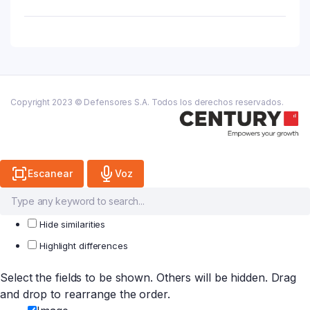
Dia
De
La
Madre
130-
2026
quantity
Copyright 2023 © Defensores S.A. Todos los derechos reservados.
Escanear
Voz
Hide similarities
Highlight differences
Select the fields to be shown. Others will be hidden. Drag
and drop to rearrange the order.