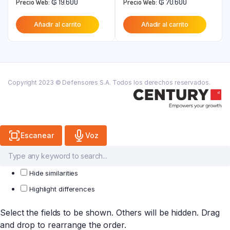
El
precio
El
precio
Precio Web:
₲
19.600
Precio Web:
₲
70.600
precio
original
precio
original
Añadir al carrito
Añadir al carrito
actual
era:
actual
era:
es:
₲ 35.600.
es:
₲ 88.200.
₲ 19.600.
₲ 70.600.
Copyright 2023 © Defensores S.A. Todos los derechos reservados.
Escanear
Voz
Hide similarities
Highlight differences
Select the fields to be shown. Others will be hidden. Drag
and drop to rearrange the order.