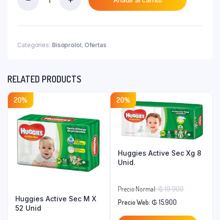
Nestik
₲ 82.300.
10
Mg
Caja
X
Categories:
Bisoprolol
,
Ofertas
40
Comp.
quantity
RELATED PRODUCTS
20%
20%
Huggies Active Sec Xg 8
Unid.
El
Precio Normal:
₲
19.900
Huggies Active Sec M X
El
precio
Precio Web:
₲
15.900
52 Unid
precio
original