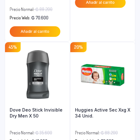
Añadir al carrito
actual
era:
El
Precio Normal:
₲
88.200
es:
₲ 19.900.
El
precio
Precio Web:
₲
70.600
₲ 15.900.
precio
original
Añadir al carrito
actual
era:
es:
₲ 88.200.
45%
20%
₲ 70.600.
Dove Deo Stick Invisible
Huggies Active Sec Xxg X
Dry Men X 50
34 Unid.
El
El
Precio Normal:
₲
35.600
Precio Normal:
₲
88.200