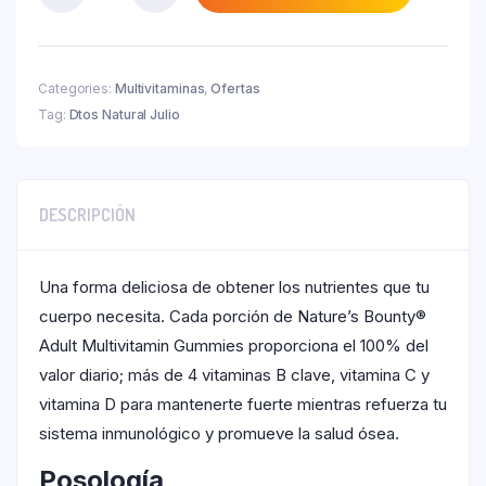
₲ 155.000.
Bounty
Ad.
Multivitaminas
X
Categories:
Multivitaminas
,
Ofertas
75
Tag:
Dtos Natural Julio
quantity
DESCRIPCIÓN
Una forma deliciosa de obtener los nutrientes que tu
cuerpo necesita. Cada porción de Nature’s Bounty®
Adult Multivitamin Gummies proporciona el 100% del
valor diario; más de 4 vitaminas B clave, vitamina C y
vitamina D para mantenerte fuerte mientras refuerza tu
sistema inmunológico y promueve la salud ósea.
Posología