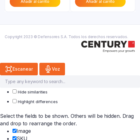
Añadir al carrito
Añadir al carrito
actual
era:
actual
era:
es:
₲ 29.200.
es:
₲ 61.800.
₲ 16.100.
₲ 49.400.
Copyright 2023 © Defensores S.A. Todos los derechos reservados.
Escanear
Voz
Hide similarities
Highlight differences
Select the fields to be shown. Others will be hidden. Drag
and drop to rearrange the order.
Image
SKU