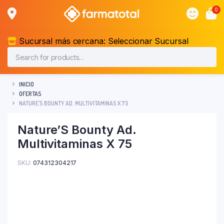
0
Sucursal más cercana:
Seleccionar Sucursal
INICIO
OFERTAS
NATURE’S BOUNTY AD. MULTIVITAMINAS X 75
Nature’S Bounty Ad.
Multivitaminas X 75
SKU:
074312304217