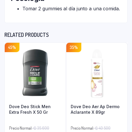
Tomar 2 gummies al día junto a una comida.
RELATED PRODUCTS
45%
35%
Dove Deo Stick Men
Dove Deo Aer Ap Dermo
Extra Fresh X 50 Gr
Aclarante X 89gr
El
El
Precio Normal:
₲
35.600
Precio Normal:
₲
40.500