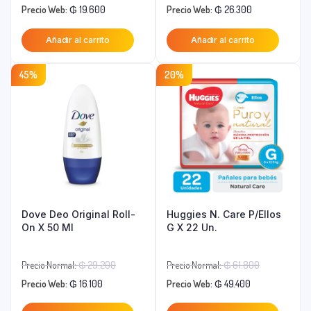
El
precio
El
precio
Precio Web:
₲
19.600
Precio Web:
₲
26.300
precio
original
precio
original
Añadir al carrito
Añadir al carrito
actual
era:
actual
era:
es:
₲ 35.600.
es:
₲ 40.500.
45%
20%
₲ 19.600.
₲ 26.300.
Dove Deo Original Roll-
Huggies N. Care P/Ellos
On X 50 Ml
G X 22 Un.
El
El
Precio Normal:
₲
29.200
Precio Normal:
₲
61.800
El
precio
El
precio
Precio Web:
₲
16.100
Precio Web:
₲
49.400
precio
original
precio
original