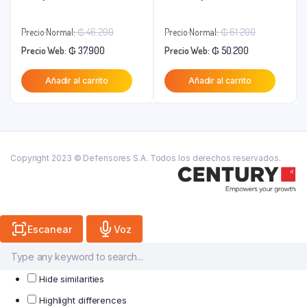
El
El
Precio Normal:
₲
46.200
Precio Normal:
₲
61.200
El
precio
El
precio
Precio Web:
₲
37.900
Precio Web:
₲
50.200
precio
original
precio
original
Añadir al carrito
Añadir al carrito
actual
era:
actual
era:
es:
₲ 46.200.
es:
₲ 61.200.
₲ 37.900.
₲ 50.200.
Copyright 2023 © Defensores S.A. Todos los derechos reservados.
Escanear
Voz
Hide similarities
Highlight differences