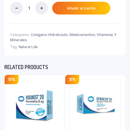
actual
₲ 164.700.
es:
Añadir al carrito
Natural
₲ 140.000.
Life
Ultra
Collagen
+
Categories:
Colageno Hidrolizado
,
Medicamentos
,
Vitaminas Y
C
Minerales
X
Tag:
Natural Life
90
Cap
quantity
RELATED PRODUCTS
18%
18%