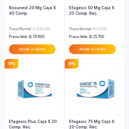
Rosunest 20 Mg Caja X
Efagesic 50 Mg Caja X
40 Comp.
20 Comp. Rec.
El
El
Precio Normal:
₲
258.300
Precio Normal:
₲
31.300
El
precio
El
precio
Precio Web:
₲
211.800
Precio Web:
₲
25.700
precio
original
precio
original
Añadir al carrito
Añadir al carrito
actual
era:
actual
era:
es:
₲ 258.300.
es:
₲ 31.300.
18%
18%
₲ 211.800.
₲ 25.700.
Efagesic Plus Caja X 20
Efagesic 75 Mg Caja X
Comp. Rec.
20 Comp. Rec.