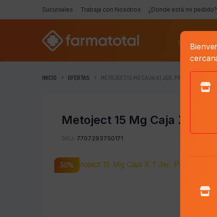
Sucursales
Trabaja con Nosotros
¿Donde está mi pedido?
Categorí
Bienven
cercan
INICIO
OFERTAS
METOJECT 15 MG CAJA X 1 JER. PRECARGADA
Metoject 15 Mg Caja X 1 Je
SKU:
7707293750171
50%