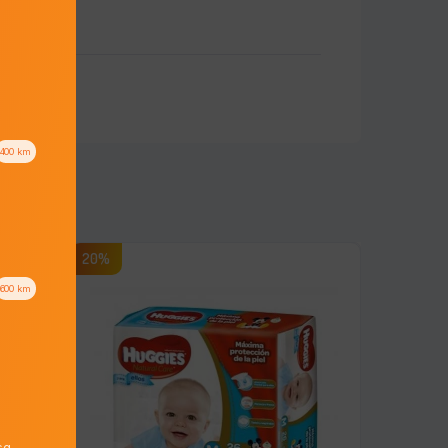
400
km
20%
600
km
q.