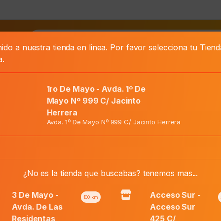
as
ido a nuestra tienda en linea. Por favor selecciona tu Tien
a.
1ro De Mayo - Avda. 1º De
Mayo Nº 999 C/ Jacinto
Herrera
r. Precargada
Avda. 1º De Mayo Nº 999 C/ Jacinto Herrera
El
Precio Normal:
₲
505.900
¿No es la tienda que buscabas? tenemos mas...
precio
El
Precio Web:
₲
253.000
original
precio
3 De Mayo -
Acceso Sur -
era:
100
km
actual
Avda. De Las
Acceso Sur
₲ 505.900.
es:
Añadir al carri
Residentas
425 C/
Metoject