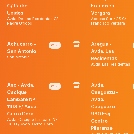
₲ 253.000.
C/ Padre
Francisco
15
Mg
Unidos
Vergara
Caja
Avda. De Las Residentas C/
Acceso Sur 425 C/
X
Padre Unidos
Francisco Vergara
Category:
Ofertas
1
Jer.
Precargada
Achucarro -
Aregua -
quantity
300
km
San Antonio
Avda. Las
San Antonio
Residentas
Avda. Las Residentas
55%
Aso - Avda.
Avda.
500
km
Cacique
Caaguazu -
Lambare Nº
Avda.
1168 E/ Avda.
Caaguazu
Cerro Cora
960 Esq.
Avda. Cacique Lambare Nº
Centro
1168 E/ Avda. Cerro Cora
Pilarense
Avda. Caaguazu 960 Es