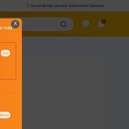
Sucursal más cercana:
Seleccionar Sucursal
0
X
da más
0
km
200
km
to