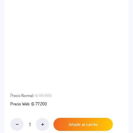
El
Precio Normal:
₲
85.800
precio
El
Precio Web:
₲
77.200
original
precio
era:
actual
₲ 85.800.
es:
Añadir al carrito
Maja
₲ 77.200.
Blossom