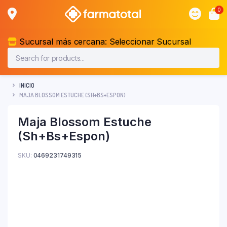
0
Sucursal más cercana:
Seleccionar Sucursal
INICIO
MAJA BLOSSOM ESTUCHE (SH+BS+ESPON)
Maja Blossom Estuche
(Sh+Bs+Espon)
SKU:
0469231749315