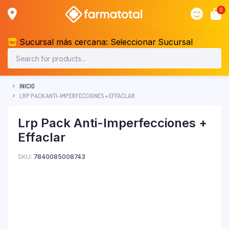
0
Sucursal más cercana:
Seleccionar Sucursal
INICIO
LRP PACK ANTI-IMPERFECCIONES + EFFACLAR
Lrp Pack Anti-Imperfecciones +
Effaclar
SKU:
7840085008743