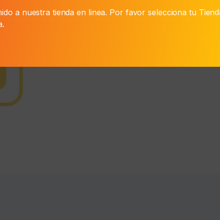
X
ido a nuestra tienda en linea. Por favor selecciona tu Tien
200
a.
Gr
quantity