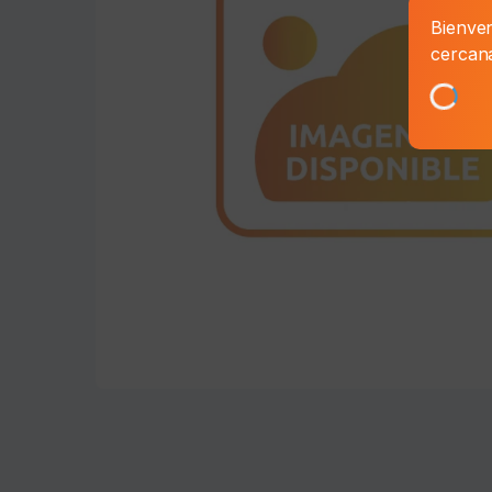
Bienven
cercan