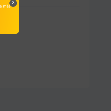
X
da más