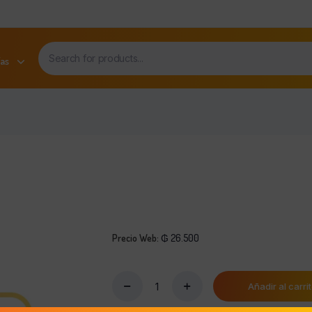
as
Precio Web:
₲
26.500
Añadir al carri
Lays
Clasica