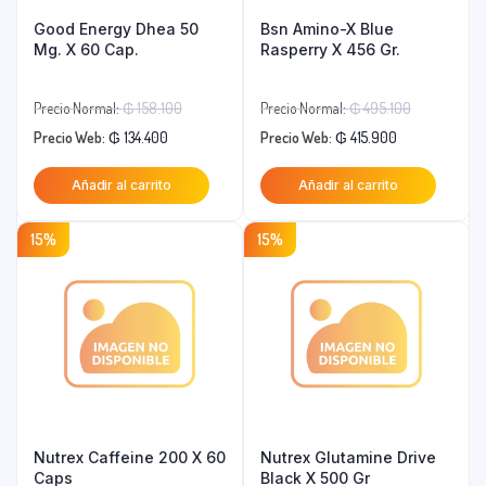
Good Energy Dhea 50
Bsn Amino-X Blue
Mg. X 60 Cap.
Rasperry X 456 Gr.
El
El
Precio Normal:
₲
158.100
Precio Normal:
₲
495.100
El
precio
El
precio
Precio Web:
₲
134.400
Precio Web:
₲
415.900
precio
original
precio
original
Añadir al carrito
Añadir al carrito
actual
era:
actual
era:
es:
₲ 158.100.
es:
₲ 495.100
15%
15%
₲ 134.400.
₲ 415.900.
Nutrex Caffeine 200 X 60
Nutrex Glutamine Drive
Caps
Black X 500 Gr