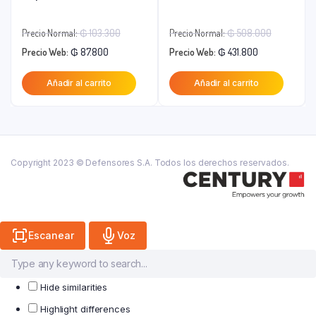
El
El
Precio Normal:
₲
103.300
Precio Normal:
₲
508.000
El
precio
El
precio
Precio Web:
₲
87.800
Precio Web:
₲
431.800
precio
original
precio
original
Añadir al carrito
Añadir al carrito
actual
era:
actual
era:
es:
₲ 103.300.
es:
₲ 508.0
₲ 87.800.
₲ 431.800.
Copyright 2023 © Defensores S.A. Todos los derechos reservados.
Escanear
Voz
Hide similarities
Highlight differences