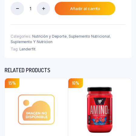
actual
₲ 240.000.
es:
Añadir al carrito
Landerift
₲ 132.000.
Ultra
Glutamine
X
300
Categories:
Nutrición y Deporte
,
Suplemento Nutricional
,
Gr.
Suplemento Y Nutricion
quantity
Tag:
Landerfit
RELATED PRODUCTS
15%
16%