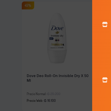
45%
20%
Huggie
Precio N
Dove Deo Roll-On Invisible Dry X 50
Ml
Precio 
El
Precio Normal:
₲
29.200
El
precio
Precio Web:
₲
16.100
precio
original