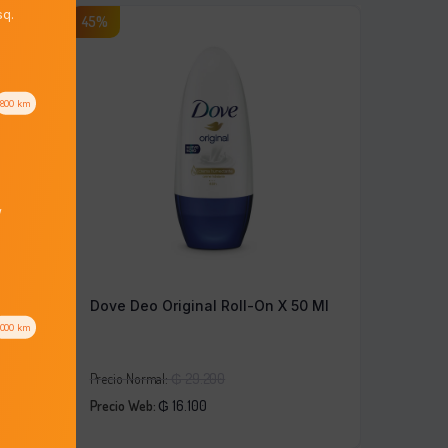
q.
45%
800
km
/
 X 50
Dove Deo Original Roll-On X 50 Ml
1000
km
El
Precio Normal:
₲
29.200
El
precio
Precio Web:
₲
16.100
precio
original