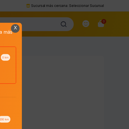
Sucursal más cercana:
Seleccionar Sucursal
0
X
da más
0
km
200
km
to