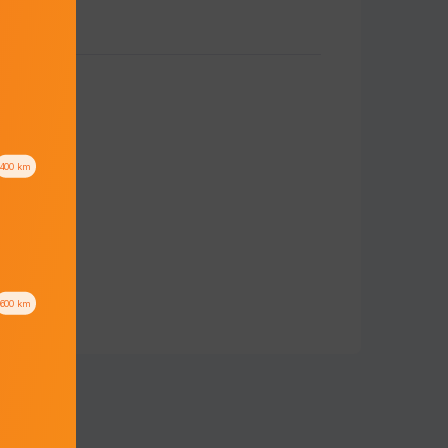
400
km
600
km