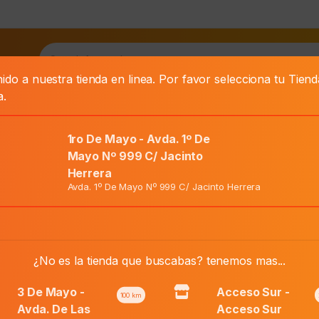
as
ido a nuestra tienda en linea. Por favor selecciona tu Tien
a.
1ro De Mayo - Avda. 1º De
Mayo Nº 999 C/ Jacinto
Herrera
OCOLATE X 31.3 GR
Avda. 1º De Mayo Nº 999 C/ Jacinto Herrera
El
Precio Normal:
₲
36.000
precio
El
¿No es la tienda que buscabas? tenemos mas...
Precio Web:
₲
25.200
original
precio
era:
actual
3 De Mayo -
Acceso Sur -
100
km
₲ 36.000.
es:
Avda. De Las
Acceso Sur
Añadir al carri
LANDERFIT