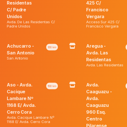
₲ 25.200.
Residentas
425 C/
HYDRO
C/ Padre
Francisco
DEF.
Unidos
Vergara
CHOCOLATE
X
Avda. De Las Residentas C/
Acceso Sur 425 C/
Padre Unidos
Francisco Vergara
Category:
Ofertas
31.3
GR
quantity
Achucarro -
Aregua -
300
km
San Antonio
Avda. Las
San Antonio
Residentas
Avda. Las Residentas
Aso - Avda.
Avda.
500
km
Cacique
Caaguazu -
Lambare Nº
Avda.
1168 E/ Avda.
Caaguazu
Cerro Cora
960 Esq.
Avda. Cacique Lambare Nº
Centro
1168 E/ Avda. Cerro Cora
Pilarense