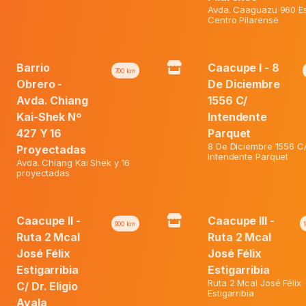
Avda. Caaguazu 960 Es
45%
Centro Pilarense
Barrio
Caacupe I - 8
700
km
Obrero -
De Diciembre
Avda. Chiang
1556 C/
Kai-Shek Nº
Intendente
427 Y 16
Parquet
8 De Diciembre 1556 C
Proyectadas
s Active Sec G X 44 Unid.
Intendente Parquet
Avda. Chiang Kai Shek y 16
proyectadas
El
ormal:
₲
88.200
Dove Deo Stick Comfort Men
El
precio
Caacupe II -
Caacupe III -
Gr.
Web:
₲
70.600
900
km
Ruta 2 Mcal
Ruta 2 Mcal
precio
original
José Félix
José Félix
El
actual
era:
Precio Normal:
₲
35.600
Estigarribia
Estigarribia
El
precio
es:
₲ 88.200.
Precio Web:
₲
19.600
Ruta 2 Mcal José Félix
C/ Dr. Eligio
precio
original
₲ 70.600.
Estigarribia
Ayala