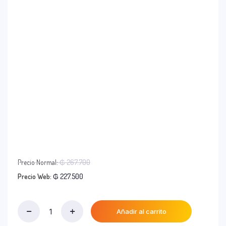
El
Precio Normal:
₲
267.700
precio
El
Precio Web:
₲
227.500
original
precio
era:
actual
₲ 267.700.
es:
Añadir al carrito
Lacabine
₲ 227.500.
Ampollas