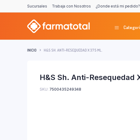
Sucursales
Trabaja con Nosotros
¿Donde está mi pedido?
Categorí
INICIO
H&S SH. ANTI-RESEQUEDAD X 375 ML.
H&S Sh. Anti-Resequedad X
SKU:
7500435249348