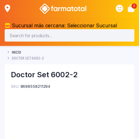
0
Sucursal más cercana:
Seleccionar Sucursal
INICIO
DOCTOR SET 6002-2
Doctor Set 6002-2
SKU:
8698558211294