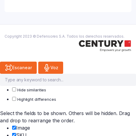
Algodon
X
50
Un
quantity
Copyright 2023 © Defensores S.A. Todos los derechos reservados.
Escanear
Voz
Hide similarities
Highlight differences
Select the fields to be shown. Others will be hidden. Drag
and drop to rearrange the order.
Image
SKU