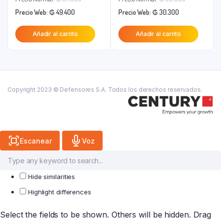
El
precio
El
precio
Precio Web:
₲
49.400
Precio Web:
₲
30.300
precio
original
precio
original
Añadir al carrito
Añadir al carrito
actual
era:
actual
era:
es:
₲ 61.800.
es:
₲ 35.600.
₲ 49.400.
₲ 30.300.
Copyright 2023 © Defensores S.A. Todos los derechos reservados.
Escanear
Voz
Hide similarities
Highlight differences
Select the fields to be shown. Others will be hidden. Drag