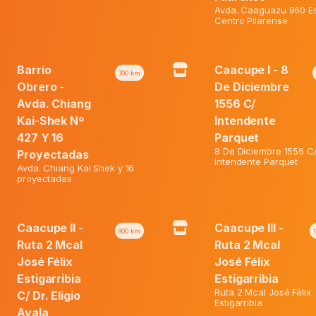
Avda. Caaguazu 960 Es
18%
Centro Pilarense
Barrio
Caacupe I - 8
700
km
Obrero -
De Diciembre
Avda. Chiang
1556 C/
Kai-Shek Nº
Intendente
427 Y 16
Parquet
8 De Diciembre 1556 C
Proyectadas
Intendente Parquet
Avda. Chiang Kai Shek y 16
proyectadas
et Perlas X 30 Caps. Blandas
Alergina Jarabe Fco. X 100 Ml
Caacupe II -
Caacupe III -
900
km
Ruta 2 Mcal
Ruta 2 Mcal
José Félix
José Félix
El
El
ormal:
₲
88.000
Precio Normal:
₲
54.500
Estigarribia
Estigarribia
El
precio
El
precio
Web:
₲
73.900
Precio Web:
₲
44.700
Ruta 2 Mcal José Félix
C/ Dr. Eligio
precio
original
precio
original
Estigarribia
Ayala