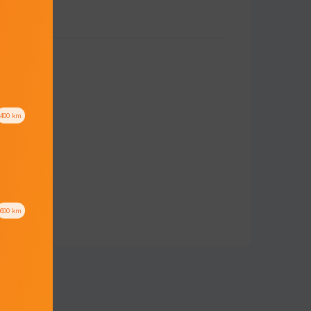
400
km
600
km