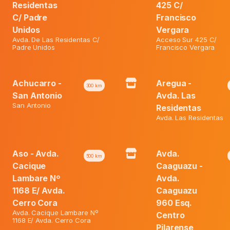
₲ 40.600.
Residentas
425 C/
Sol.
C/ Padre
Francisco
X
Unidos
Vergara
100
Ml.
Avda. De Las Residentas C/
Acceso Sur 425 C/
Padre Unidos
Francisco Vergara
Category:
Cetirizina
quantity
Achucarro -
Aregua -
300
km
San Antonio
Avda. Las
San Antonio
Residentas
Avda. Las Residentas
Aso - Avda.
Avda.
500
km
Cacique
Caaguazu -
Lambare Nº
Avda.
1168 E/ Avda.
Caaguazu
Cerro Cora
960 Esq.
Avda. Cacique Lambare Nº
Centro
1168 E/ Avda. Cerro Cora
Pilarense