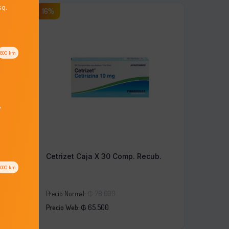
q.
16%
800
km
/
.
Cetrizet Caja X 30 Comp. Recub.
1000
km
El
Precio Normal:
₲
78.000
El
precio
Precio Web:
₲
65.500
precio
original