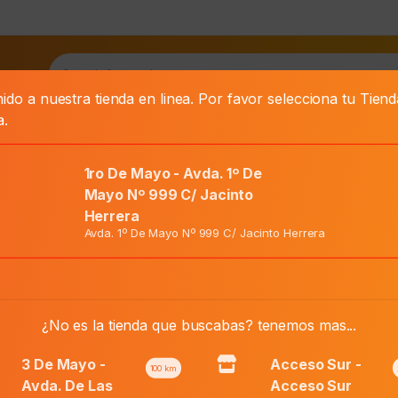
as
ido a nuestra tienda en linea. Por favor selecciona tu Tien
a.
IZINA SOL. X 100 ML.
1ro De Mayo - Avda. 1º De
Mayo Nº 999 C/ Jacinto
Herrera
Avda. 1º De Mayo Nº 999 C/ Jacinto Herrera
El
Precio Normal:
₲
49.500
precio
El
¿No es la tienda que buscabas? tenemos mas...
Precio Web:
₲
40.600
original
precio
era:
actual
3 De Mayo -
Acceso Sur -
100
km
₲ 49.500.
es:
Avda. De Las
Acceso Sur
Añadir al carri
Cerizina