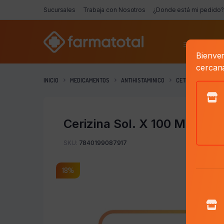
Sucursales
Trabaja con Nosotros
¿Donde está mi pedido?
Categorí
Bienven
cercan
INICIO
MEDICAMENTOS
ANTIHISTAMINICO
CETIRIZINA
CER
Cerizina Sol. X 100 Ml.
SKU:
7840199087917
18%