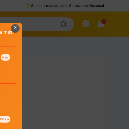
Sucursal más cercana:
Seleccionar Sucursal
0
X
da más
0
km
200
km
to