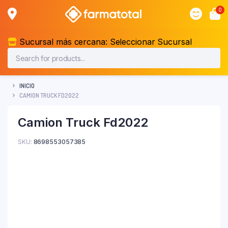
0
Sucursal más cercana:
Seleccionar Sucursal
INICIO
CAMION TRUCK FD2022
Camion Truck Fd2022
SKU:
8698553057385