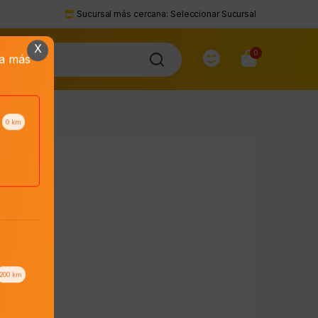
Sucursal más cercana:
Seleccionar Sucursal
X
0
da más
0
km
200
km
to