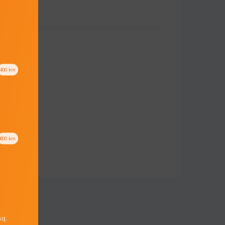
400
km
600
km
q.