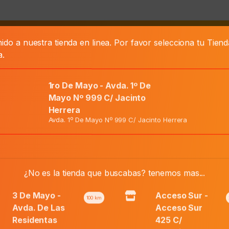
ido a nuestra tienda en linea. Por favor selecciona tu Tien
as
a.
1ro De Mayo - Avda. 1º De
Mayo Nº 999 C/ Jacinto
Herrera
Avda. 1º De Mayo Nº 999 C/ Jacinto Herrera
 Hy088822/328
El
¿No es la tienda que buscabas? tenemos mas...
Precio Normal:
₲
129.800
precio
El
Precio Web:
₲
77.900
original
precio
3 De Mayo -
Acceso Sur -
100
km
era:
actual
Avda. De Las
Acceso Sur
₲ 129.800.
es:
Residentas
425 C/
Añadir al carri
Camion