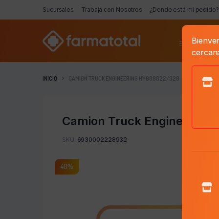
Sucursales
Trabaja con Nosotros
¿Donde está mi pedido?
Bienven
Categorí
cercan
INICIO
CAMION TRUCK ENGINEERING HY088822/328
Camion Truck Engineering
SKU:
6930002228932
40%