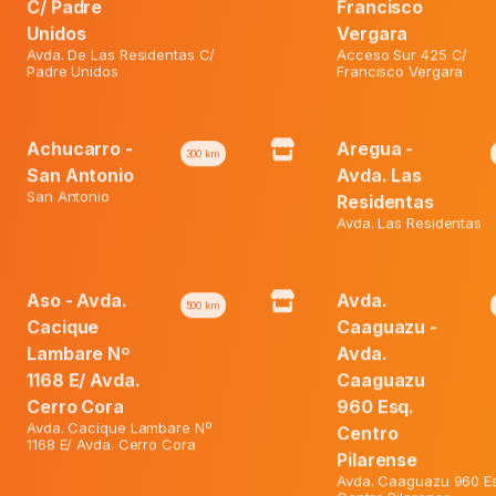
₲ 77.900.
C/ Padre
Francisco
Truck
Unidos
Vergara
Engineering
Avda. De Las Residentas C/
Acceso Sur 425 C/
Hy088822/328
Padre Unidos
Francisco Vergara
quantity
Achucarro -
Aregua -
300
km
San Antonio
Avda. Las
San Antonio
Residentas
Avda. Las Residentas
Aso - Avda.
Avda.
500
km
Cacique
Caaguazu -
Lambare Nº
Avda.
1168 E/ Avda.
Caaguazu
Cerro Cora
960 Esq.
Avda. Cacique Lambare Nº
Centro
1168 E/ Avda. Cerro Cora
Pilarense
Avda. Caaguazu 960 Es