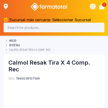
0
Sucursal más cercana:
Seleccionar Sucursal
INICIO
OFERTAS
CALMOL RESAK TIRA X 4 COMP. REC
Calmol Resak Tira X 4 Comp.
Rec
SKU:
7840036107549