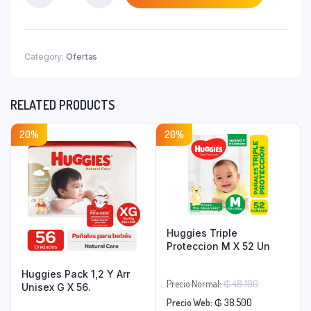
₲ 9.000.
Resak
Tira
X
4
Category:
Ofertas
Comp.
Rec
quantity
RELATED PRODUCTS
20%
20%
Huggies Triple
Proteccion M X 52 Un
Huggies Pack 1,2 Y Arr
El
Precio Normal:
₲
48.100
Unisex G X 56.
El
precio
Precio Web:
₲
38.500