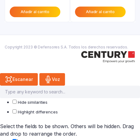
precio
original
precio
original
Añadir al carrito
Añadir al carrito
actual
era:
actual
era:
es:
₲ 29.200.
es:
₲ 35.600.
₲ 16.100.
₲ 19.600.
Copyright 2023 © Defensores S.A. Todos los derechos reservados.
Escanear
Voz
Hide similarities
Highlight differences
Select the fields to be shown. Others will be hidden. Drag
and drop to rearrange the order.