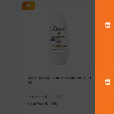
45%
15%
Dove Deo Roll-On Invisible Dry X 50
Dove D
Ml
El
Precio Normal:
₲
29.200
Precio N
El
precio
Precio Web:
₲
16.100
Precio 
precio
original