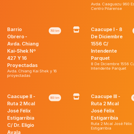
Avda. Caaguazu 960 Es
15%
Centro Pilarense
Barrio
Caacupe I - 8
700
km
Obrero -
De Diciembre
Avda. Chiang
1556 C/
Kai-Shek Nº
Intendente
427 Y 16
Parquet
8 De Diciembre 1556 C
Proyectadas
Intendente Parquet
Avda. Chiang Kai Shek y 16
proyectadas
eo Stick Original X 50 Gr.
Dove Deo Spray Pepino Y Te
Caacupe II -
Caacupe III -
Verdex 89gr
900
km
Ruta 2 Mcal
Ruta 2 Mcal
José Félix
José Félix
El
El
ormal:
₲
35.600
Precio Normal:
₲
33.700
Estigarribia
Estigarribia
El
precio
El
precio
Web:
₲
30.300
Precio Web:
₲
28.600
Ruta 2 Mcal José Félix
C/ Dr. Eligio
precio
original
precio
original
Estigarribia
Ayala