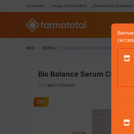
Sucursales
Trabaja con Nosotros
¿Donde está mi pedido?
Categorí
Bienven
cercan
INICIO
OFERTAS
BIO BALANCE SERUM CREC. PESTAÑAS X 6 ML
Bio Balance Serum Crec. P
SKU:
8697711722011
35%