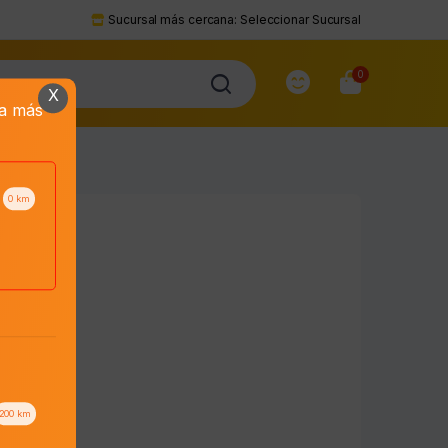
Sucursal más cercana:
Seleccionar Sucursal
0
X
da más
0
km
200
km
to