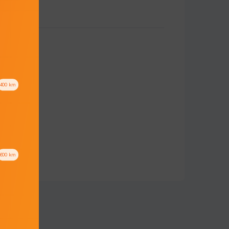
400
km
600
km