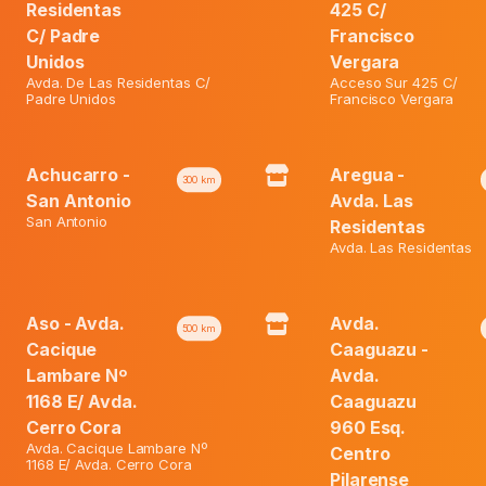
₲ 100.300.
Residentas
425 C/
Balance
C/ Padre
Francisco
Serum
Unidos
Vergara
Crec.
Pestañas
Avda. De Las Residentas C/
Acceso Sur 425 C/
Padre Unidos
Francisco Vergara
Category:
Ofertas
X
6
Ml
quantity
Achucarro -
Aregua -
300
km
San Antonio
Avda. Las
San Antonio
Residentas
Avda. Las Residentas
Aso - Avda.
Avda.
500
km
Cacique
Caaguazu -
Lambare Nº
Avda.
1168 E/ Avda.
Caaguazu
Cerro Cora
960 Esq.
Avda. Cacique Lambare Nº
Centro
1168 E/ Avda. Cerro Cora
Pilarense