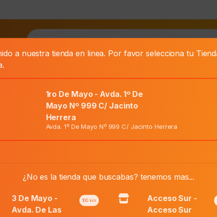
as
ido a nuestra tienda en linea. Por favor selecciona tu Tien
a.
1ro De Mayo - Avda. 1º De
Mayo Nº 999 C/ Jacinto
Herrera
estañas X 6 Ml
Avda. 1º De Mayo Nº 999 C/ Jacinto Herrera
El
Precio Normal:
₲
154.300
precio
El
¿No es la tienda que buscabas? tenemos mas...
Precio Web:
₲
100.300
original
precio
era:
actual
3 De Mayo -
Acceso Sur -
100
km
₲ 154.300.
es:
Avda. De Las
Acceso Sur
Añadir al carri
Bio