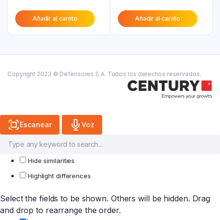
precio
original
precio
original
Añadir al carrito
Añadir al carrito
actual
era:
actual
era:
es:
₲ 88.200.
es:
₲ 61.800.
₲ 70.600.
₲ 49.400.
Copyright 2023 © Defensores S.A. Todos los derechos reservados.
Escanear
Voz
Hide similarities
Highlight differences
Select the fields to be shown. Others will be hidden. Drag
and drop to rearrange the order.