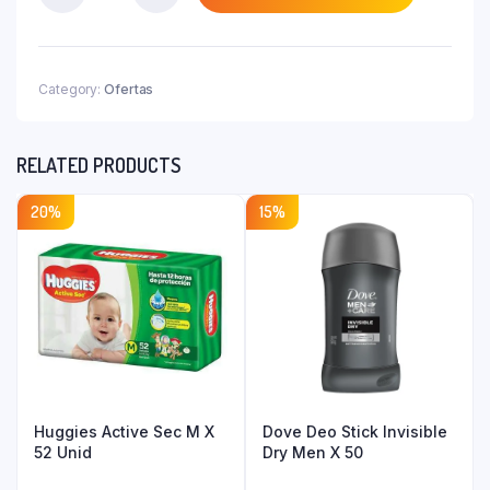
₲ 157.800.
Cal
+
D
+
Category:
Ofertas
K
Ultimate
X
RELATED PRODUCTS
60
Tab
quantity
20%
15%
Huggies Active Sec M X
Dove Deo Stick Invisible
52 Unid
Dry Men X 50