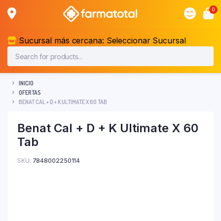
0
Sucursal más cercana:
Seleccionar Sucursal
INICIO
OFERTAS
BENAT CAL + D + K ULTIMATE X 60 TAB
Benat Cal + D + K Ultimate X 60
Tab
SKU:
7848002250114