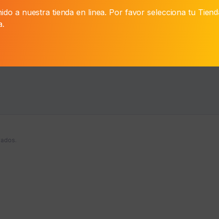
₲ 199.100.
The
ido a nuestra tienda en linea. Por favor selecciona tu Tien
Icon
a.
Fem
(Edp50+Bl75)
quantity
vados.