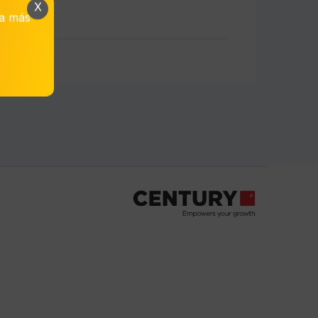
X
da más