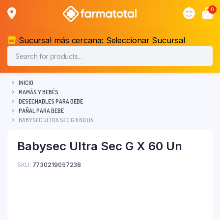
0
Sucursal más cercana:
Seleccionar Sucursal
INICIO
MAMÁS Y BEBÉS
DESECHABLES PARA BEBE
PAÑAL PARA BEBE
BABYSEC ULTRA SEC G X 60 UN
Babysec Ultra Sec G X 60 Un
SKU:
7730219057238