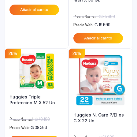
precio
original
Añadir al carrito
actual
era:
El
Precio Normal:
₲
35.600
es:
₲ 19.900.
El
precio
Precio Web:
₲
19.600
₲ 15.900.
precio
original
Añadir al carrito
actual
era:
es:
₲ 35.600.
20%
20%
₲ 19.600.
Huggies Triple
Proteccion M X 52 Un
Huggies N. Care P/Ellos
El
Precio Normal:
₲
48.100
G X 22 Un.
El
precio
Precio Web:
₲
38.500
precio
original
El