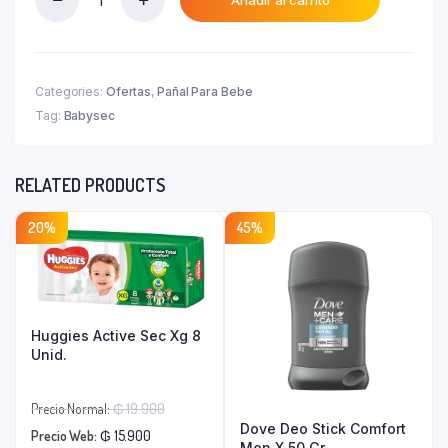
Babysec
₲ 77.200.
Ultra
Sec
G
X
Categories:
Ofertas
,
Pañal Para Bebe
60
Tag:
Babysec
Un
quantity
RELATED PRODUCTS
20%
45%
Huggies Active Sec Xg 8
Unid.
El
Precio Normal:
₲
19.900
Dove Deo Stick Comfort
El
precio
Precio Web:
₲
15.900
Men X 50 Gr.