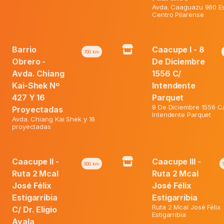
Avda. Caaguazu 960 Es
20%
Centro Pilarense
Barrio
Caacupe I - 8
700
km
Obrero -
De Diciembre
Avda. Chiang
1556 C/
Kai-Shek Nº
Intendente
427 Y 16
Parquet
8 De Diciembre 1556 C
Proyectadas
Intendente Parquet
Avda. Chiang Kai Shek y 16
proyectadas
eo Stick Original X 50 Gr.
Huggies N. Care P/Ellos G X 
Caacupe II -
Caacupe III -
900
km
Ruta 2 Mcal
Ruta 2 Mcal
José Félix
José Félix
El
El
ormal:
₲
35.600
Precio Normal:
₲
61.800
Estigarribia
Estigarribia
El
precio
El
precio
Web:
₲
30.300
Precio Web:
₲
49.400
Ruta 2 Mcal José Félix
C/ Dr. Eligio
precio
original
precio
original
Estigarribia
Ayala