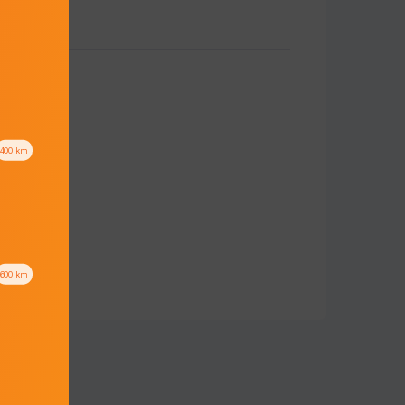
400
km
600
km