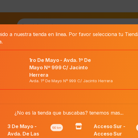
as
ido a nuestra tienda en linea. Por favor selecciona tu Tien
a.
RA BEBE
BABYSEC PREMIUM XG X 48 UN
1ro De Mayo - Avda. 1º De
Mayo Nº 999 C/ Jacinto
Herrera
 Un
Avda. 1º De Mayo Nº 999 C/ Jacinto Herrera
El
Precio Normal:
₲
226.500
precio
El
¿No es la tienda que buscabas? tenemos mas...
Precio Web:
₲
90.600
original
precio
era:
actual
3 De Mayo -
Acceso Sur -
100
km
₲ 226.500.
es:
Avda. De Las
Acceso Sur
Añadir al carri
Babysec