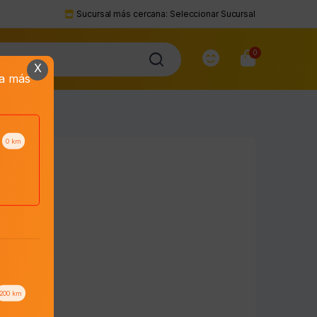
Sucursal más cercana:
Seleccionar Sucursal
0
X
da más
0
km
200
km
to