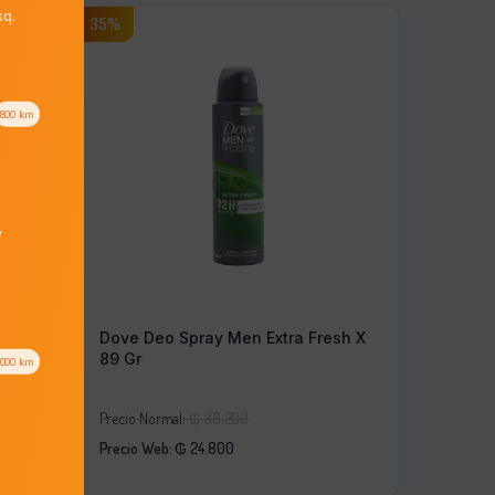
q.
35%
800
km
/
22 Un.
Dove Deo Spray Men Extra Fresh X
89 Gr
1000
km
El
Precio Normal:
₲
38.200
El
precio
Precio Web:
₲
24.800
precio
original