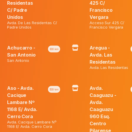
₲ 90.600.
Residentas
425 C/
Premium
C/ Padre
Francisco
Xg
Unidos
Vergara
X
48
Avda. De Las Residentas C/
Acceso Sur 425 C/
Padre Unidos
Francisco Vergara
Categories:
Ofertas
,
Pañal Para Bebe
Un
quantity
Tag:
Babysec
Achucarro -
Aregua -
300
km
San Antonio
Avda. Las
San Antonio
Residentas
Avda. Las Residentas
Aso - Avda.
Avda.
500
km
Cacique
Caaguazu -
Lambare Nº
Avda.
1168 E/ Avda.
Caaguazu
Cerro Cora
960 Esq.
Avda. Cacique Lambare Nº
Centro
1168 E/ Avda. Cerro Cora
Pilarense