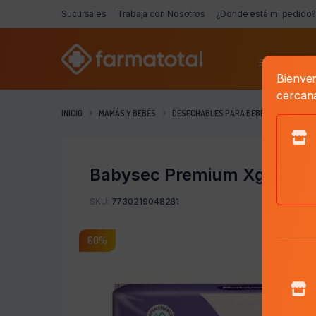
Sucursales
Trabaja con Nosotros
¿Donde está mi pedido?
Categorí
Bienven
cercan
INICIO
MAMÁS Y BEBÉS
DESECHABLES PARA BEBE
PAÑAL PA
Babysec Premium Xg X 48
SKU:
7730219048281
60%