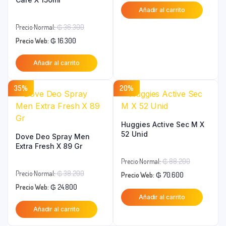
precio
original
Añadir al carrito
actual
era:
El
es:
₲ 29.200.
Precio Normal:
₲
36.300
El
precio
₲ 16.100.
Precio Web:
₲
16.300
precio
original
Añadir al carrito
actual
era:
es:
₲ 36.300.
35%
20%
₲ 16.300.
Huggies Active Sec M X
52 Unid
Dove Deo Spray Men
Extra Fresh X 89 Gr
El
Precio Normal:
₲
88.200
El
El
precio
Precio Normal:
₲
38.200
Precio Web:
₲
70.600
El
precio
precio
original
Precio Web:
₲
24.800
Añadir al carrito
precio
original
actual
era:
Añadir al carrito
actual
era:
es:
₲ 88.200.