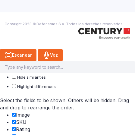
es:
₲ 38.200.
₲ 70.600.
₲ 24.800.
Copyright 2023 © Defensores S.A. Todos los derechos reservados.
Escanear
Voz
Hide similarities
Highlight differences
Select the fields to be shown. Others will be hidden. Drag
and drop to rearrange the order.
Image
SKU
Rating