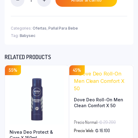
Babysec
₲ 52.700.
Premium
P
X
36
Categories:
Ofertas
,
Pañal Para Bebe
Un
Tag:
Babysec
quantity
RELATED PRODUCTS
55%
45%
Dove Deo Roll-On Men
Clean Comfort X 50
El
Precio Normal:
₲
29.200
El
precio
Precio Web:
₲
16.100
Nivea Deo Protect &
Care X 150ml