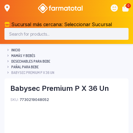
0
Sucursal más cercana:
Seleccionar Sucursal
INICIO
MAMÁS Y BEBÉS
DESECHABLES PARA BEBE
PAÑAL PARA BEBE
BABYSEC PREMIUM P X 36 UN
Babysec Premium P X 36 Un
SKU:
7730219048052